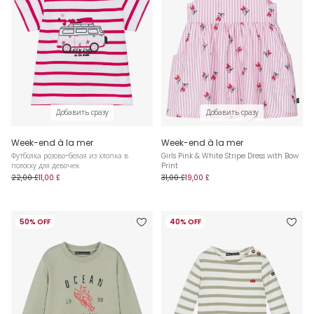
Добавить сразу
Добавить сразу
Week-end à la mer
Week-end à la mer
Футболка розово-белая из хлопка в
Girls Pink & White Stripe Dress with Bow
полоску для девочек
Print
22,00 £
11,00 £
31,00 £
19,00 £
50% OFF
40% OFF