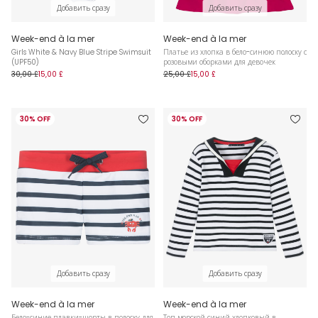
Добавить сразу
Добавить сразу
Week-end à la mer
Week-end à la mer
Girls White & Navy Blue Stripe Swimsuit
Платье из хлопка в бело-синюю полоску с
(UPF50)
розовыми оборками для девочек
30,00 £
15,00 £
25,00 £
15,00 £
30% OFF
30% OFF
Добавить сразу
Добавить сразу
Week-end à la mer
Week-end à la mer
Бело-синие плавки-шорты в полоску для
Топ морской синий хлопковый в