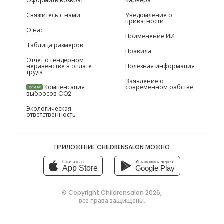
Оформить возврат
Карьера
Свяжитесь с нами
Уведомление о
приватности
О нас
Применение ИИ
Таблица размеров
Правила
Отчет о гендерном
неравенстве в оплате
Полезная информация
труда
Заявление о
Компенсация
современном рабстве
НОВИНКИ
выбросов CO2
Экологическая
ответственность
ПРИЛОЖЕНИЕ CHILDRENSALON МОЖНО
Скачать в
Установить через
App Store
Google Play
© Copyright
Childrensalon 2026
,
все права защищены.