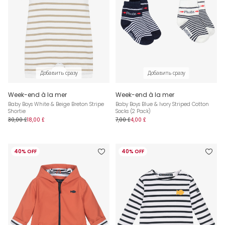
Добавить сразу
Добавить сразу
Week-end à la mer
Week-end à la mer
Baby Boys White & Beige Breton Stripe
Baby Boys Blue & Ivory Striped Cotton
Shortie
Socks (2 Pack)
30,00 £
18,00 £
7,00 £
4,00 £
40% OFF
40% OFF