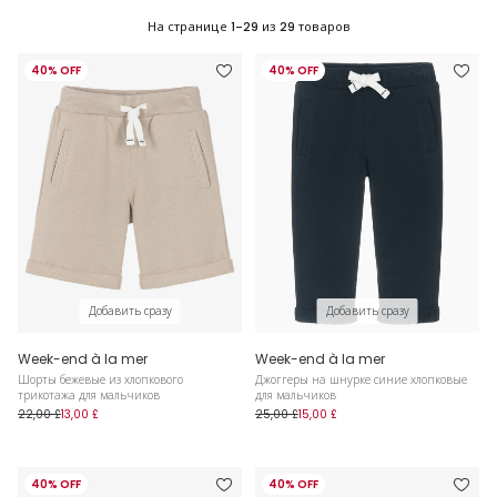
На странице
1-29
из
29
товаров
40% OFF
40% OFF
Добавить сразу
Добавить сразу
Week-end à la mer
Week-end à la mer
Шорты бежевые из хлопкового
Джоггеры на шнурке синие хлопковые
трикотажа для мальчиков
для мальчиков
22,00 £
13,00 £
25,00 £
15,00 £
40% OFF
40% OFF