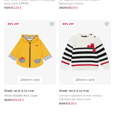
мальчиков (UPF50)
бретонскую полоску
17,00 £
12,00 £
26,00 £
18,00 £
40% OFF
40% OFF
Добавить сразу
Добавить сразу
Week-end à la mer
Week-end à la mer
Yellow Hooded Rain Cape
Свитер в кремово-синюю полоску с
лобстером для мальчиков
42,00 £
25,00 £
31,00 £
19,00 £