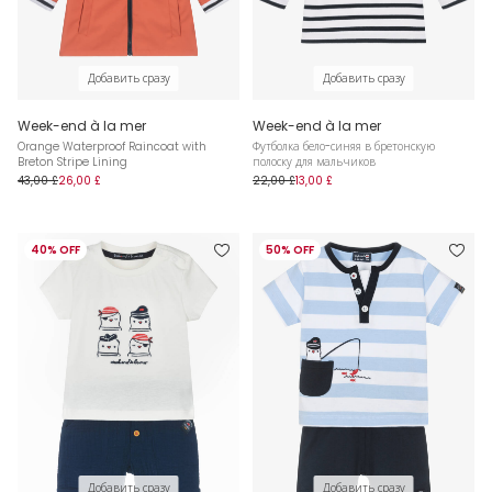
Добавить сразу
Добавить сразу
Week-end à la mer
Week-end à la mer
Orange Waterproof Raincoat with
Футболка бело-синяя в бретонскую
Breton Stripe Lining
полоску для мальчиков
43,00 £
26,00 £
22,00 £
13,00 £
40% OFF
50% OFF
Добавить сразу
Добавить сразу