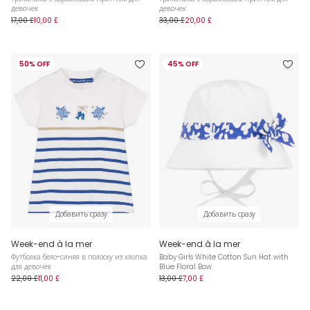
девочек
девочек
17,00 £
10,00 £
33,00 £
20,00 £
50% OFF
45% OFF
Добавить сразу
Добавить сразу
Week-end à la mer
Week-end à la mer
Футболка бело-синяя в полоску из хлопка
Baby Girls White Cotton Sun Hat with
для девочек
Blue Floral Bow
22,00 £
11,00 £
13,00 £
7,00 £