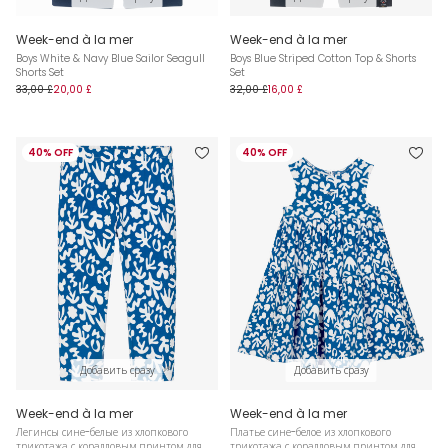
Week-end à la mer
Week-end à la mer
Boys White & Navy Blue Sailor Seagull
Boys Blue Striped Cotton Top & Shorts
Shorts Set
Set
33,00 £
20,00 £
32,00 £
16,00 £
40% OFF
40% OFF
Добавить сразу
Добавить сразу
Week-end à la mer
Week-end à la mer
Легинсы сине-белые из хлопкового
Платье сине-белое из хлопкового
трикотажа с коралловым принтом для
трикотажа с коралловым принтом для