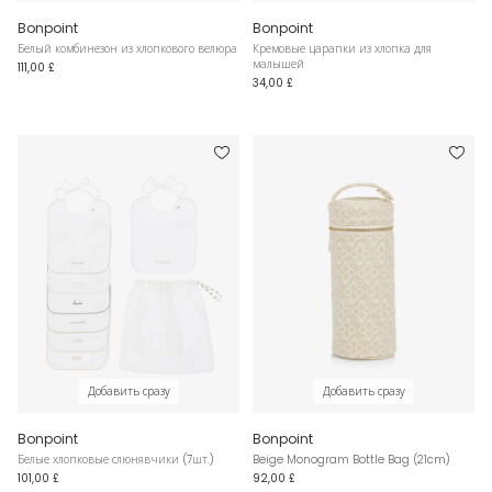
Bonpoint
Bonpoint
Белый комбинезон из хлопкового велюра
Кремовые царапки из хлопка для
малышей
111,00 £
34,00 £
Добавить сразу
Добавить сразу
Bonpoint
Bonpoint
Белые хлопковые слюнявчики (7шт.)
Beige Monogram Bottle Bag (21cm)
101,00 £
92,00 £