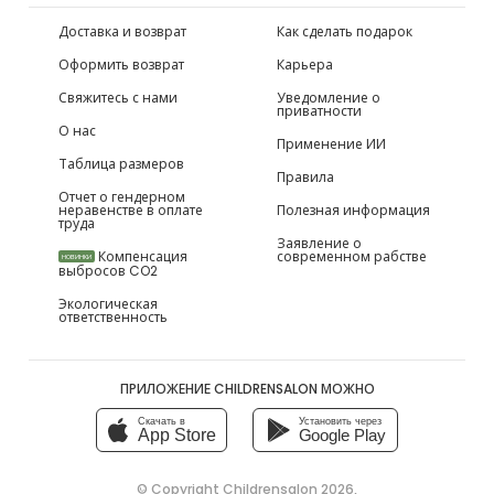
Доставка и возврат
Как сделать подарок
Оформить возврат
Карьера
Свяжитесь с нами
Уведомление о
приватности
О нас
Применение ИИ
Таблица размеров
Правила
Отчет о гендерном
неравенстве в оплате
Полезная информация
труда
Заявление о
Компенсация
современном рабстве
НОВИНКИ
выбросов CO2
Экологическая
ответственность
ПРИЛОЖЕНИЕ CHILDRENSALON МОЖНО
Скачать в
Установить через
App Store
Google Play
© Copyright
Childrensalon 2026
,