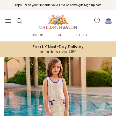
Вступайте в клуб Бонусы Childrensalon для эксклюзивных привилегий при
Enjoy 10% off your first order as a little welcome gift. Sign up here.
покупках.
НОВИНКИ
SALE
БРЕНДЫ
Free UK Next-Day Delivery
on orders over £150