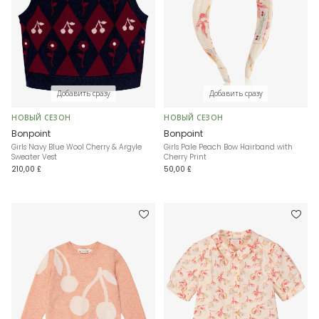
Добавить сразу
Добавить сразу
НОВЫЙ СЕЗОН
НОВЫЙ СЕЗОН
Bonpoint
Bonpoint
Girls Navy Blue Wool Cherry & Argyle
Girls Pale Peach Bow Hairband with
Sweater Vest
Cherry Print
210,00 £
50,00 £