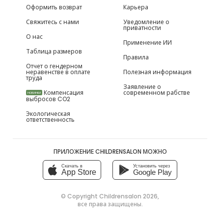
Оформить возврат
Карьера
Свяжитесь с нами
Уведомление о
приватности
О нас
Применение ИИ
Таблица размеров
Правила
Отчет о гендерном
неравенстве в оплате
Полезная информация
труда
Заявление о
Компенсация
современном рабстве
НОВИНКИ
выбросов CO2
Экологическая
ответственность
ПРИЛОЖЕНИЕ CHILDRENSALON МОЖНО
Скачать в
Установить через
App Store
Google Play
© Copyright
Childrensalon 2026
,
все права защищены.