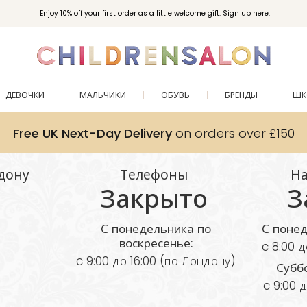
Enjoy 10% off your first order as a little welcome gift. Sign up here.
ДЕВОЧКИ
МАЛЬЧИКИ
ОБУВЬ
БРЕНДЫ
ШК
Free UK Next-Day Delivery
on orders over £150
дону
Телефоны
Н
Закрыто
З
С понедельника по
С понед
воскресенье:
c 8:00 
c 9:00 до 16:00 (по Лондону)
Суббо
c 9:00 