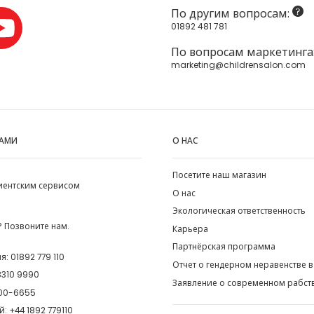
По другим вопросам:
01892 481 781
По вопросам маркетинга
marketing@childrensalon.com
НАМИ
О НАС
Посетите наш магазин
лиентским сервисом
О нас
Экологическая ответственность
 Позвоните нам.
Карьера
Партнёрская программа
ия:
01892 779 110
Отчет о гендерном неравенстве в
8310 9990
Заявление о современном рабст
00-6655
й:
+44 1892 779110