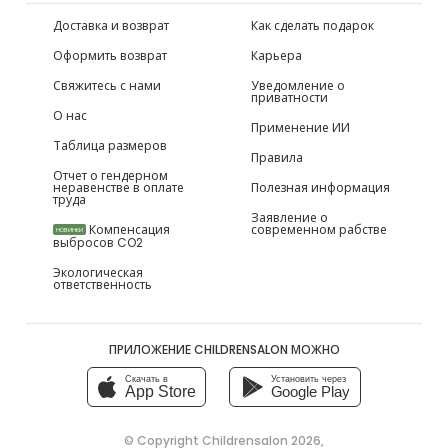
Доставка и возврат
Как сделать подарок
Оформить возврат
Карьера
Свяжитесь с нами
Уведомление о
приватности
О нас
Применение ИИ
Таблица размеров
Правила
Отчет о гендерном
неравенстве в оплате
Полезная информация
труда
Заявление о
Компенсация
современном рабстве
НОВИНКИ
выбросов CO2
Экологическая
ответственность
ПРИЛОЖЕНИЕ CHILDRENSALON МОЖНО
Скачать в
Установить через
App Store
Google Play
© Copyright
Childrensalon 2026
,