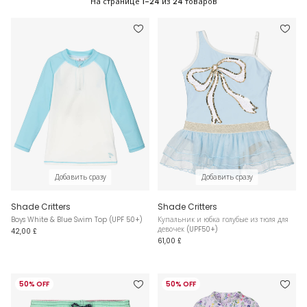
На странице
1-24
из
24
товаров
Добавить сразу
Добавить сразу
Shade Critters
Shade Critters
Boys White & Blue Swim Top (UPF 50+)
Купальник и юбка голубые из тюля для
девочек (UPF50+)
42,00 £
61,00 £
50% OFF
50% OFF