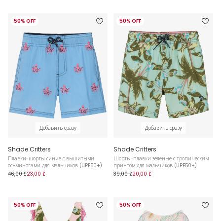
50% OFF
50% OFF
Добавить сразу
Добавить сразу
Shade Critters
Shade Critters
Плавки-шорты синие с вышитыми
Шорты-плавки зеленые с тропическим
осьминогами для мальчиков (UPF50+)
принтом для мальчиков (UPF50+)
46,00 £
23,00 £
39,00 £
20,00 £
50% OFF
50% OFF