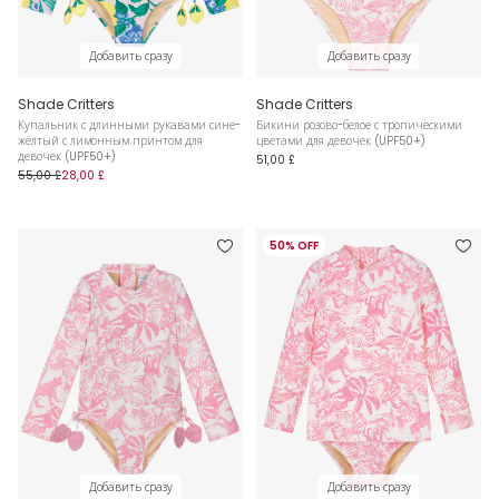
Добавить сразу
Добавить сразу
Shade Critters
Shade Critters
Купальник с длинными рукавами сине-
Бикини розово-белое с тропическими
жёлтый с лимонным принтом для
цветами для девочек (UPF50+)
девочек (UPF50+)
51,00 £
55,00 £
28,00 £
50% OFF
Добавить сразу
Добавить сразу