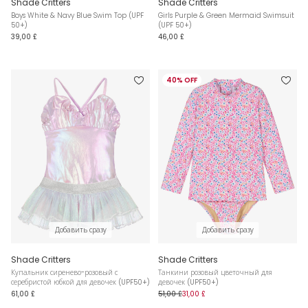
Shade Critters
Shade Critters
Boys White & Navy Blue Swim Top (UPF
Girls Purple & Green Mermaid Swimsuit
50+)
(UPF 50+)
39,00 £
46,00 £
40% OFF
Добавить сразу
Добавить сразу
Shade Critters
Shade Critters
Купальник сиренево-розовый с
Танкини розовый цветочный для
серебристой юбкой для девочек (UPF50+)
девочек (UPF50+)
61,00 £
51,00 £
31,00 £