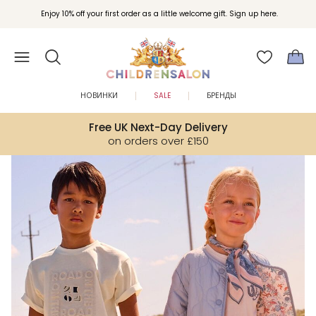
Вступайте в клуб Бонусы Childrensalon для эксклюзивных привилегий при
Enjoy 10% off your first order as a little welcome gift. Sign up here.
покупках.
НОВИНКИ
SALE
БРЕНДЫ
Free UK Next-Day Delivery
on orders over £150