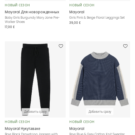
НОВЫЙ СЕЗОН
НОВЫЙ СЕЗОН
Mayoral Для новорожденных
Mayoral
Baby Girls Burgundy Mary Jane Pre-
Girls Pink & Beige Floral Leggings Set
Walker Shoes
39,00 £
17,00 £
Добавить сразу
Добавить сразу
НОВЫЙ СЕЗОН
НОВЫЙ СЕЗОН
Mayoral Нукутаваке
Mayoral
Boys Black Drawstring Joggers with
Boys Blue & Grey Cotton Knit Sweater