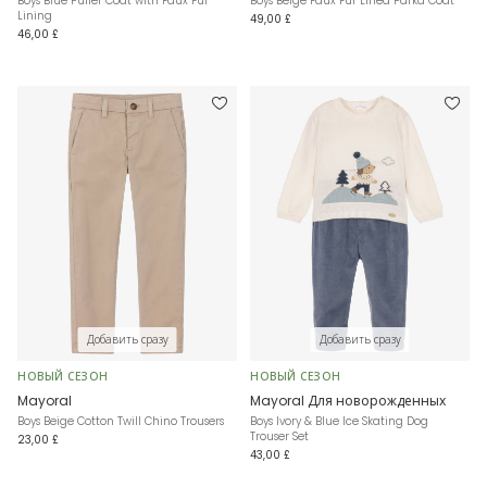
Boys Blue Puffer Coat with Faux Fur
Boys Beige Faux Fur Lined Parka Coat
Lining
49,00 £
46,00 £
Добавить сразу
Добавить сразу
НОВЫЙ СЕЗОН
НОВЫЙ СЕЗОН
Mayoral
Mayoral Для новорожденных
Boys Beige Cotton Twill Chino Trousers
Boys Ivory & Blue Ice Skating Dog
Trouser Set
23,00 £
43,00 £