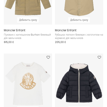
Добавить сразу
Добавить сразу
Moncler Enfant
Moncler Enfant
Пуховик с капюшоном Burhan бежевый
Рубашка поплин бежевая с логотипом на
для мальчиков
кармане для мальчиков
615,00 £
205,00 £