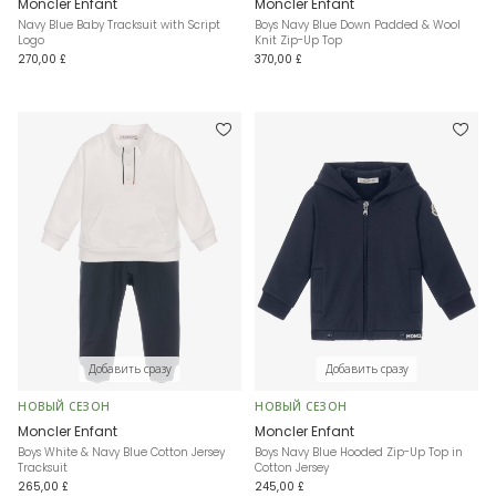
Moncler Enfant
Moncler Enfant
Navy Blue Baby Tracksuit with Script
Boys Navy Blue Down Padded & Wool
Logo
Knit Zip-Up Top
270,00 £
370,00 £
Добавить сразу
Добавить сразу
НОВЫЙ СЕЗОН
НОВЫЙ СЕЗОН
Moncler Enfant
Moncler Enfant
Boys White & Navy Blue Cotton Jersey
Boys Navy Blue Hooded Zip-Up Top in
Tracksuit
Cotton Jersey
265,00 £
245,00 £