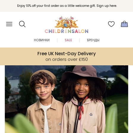
Вступайте в клуб Бонусы Childrensalon для эксклюзивных привилегий при
Enjoy 10% off your first order as a little welcome gift. Sign up here.
покупках.
НОВИНКИ
SALE
БРЕНДЫ
Free UK Next-Day Delivery
on orders over £150