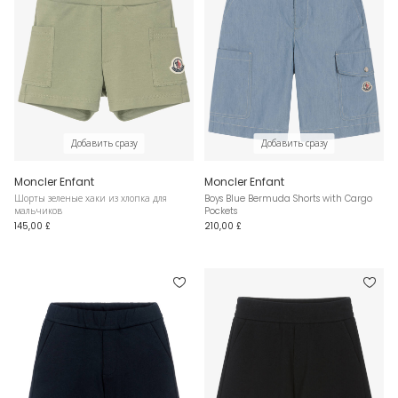
Добавить сразу
Добавить сразу
Moncler Enfant
Moncler Enfant
Шорты зеленые хаки из хлопка для
Boys Blue Bermuda Shorts with Cargo
мальчиков
Pockets
145,00 £
210,00 £