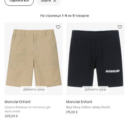
Сбросить все
Шорты
На странице
1-9
из
9
товаров
Добавить сразу
Добавить сразу
Moncler Enfant
Moncler Enfant
Шорты бежевые из поплина для
Boys Navy Cotton Jersey Shorts
мальчиков
175,00 £
205,00 £