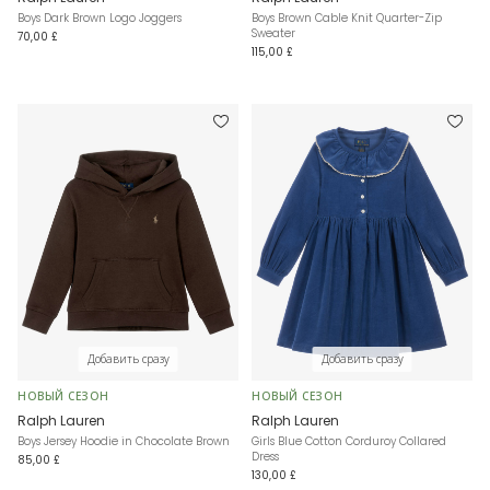
Boys Dark Brown Logo Joggers
Boys Brown Cable Knit Quarter-Zip
Sweater
70,00 £
115,00 £
Добавить сразу
Добавить сразу
НОВЫЙ СЕЗОН
НОВЫЙ СЕЗОН
Ralph Lauren
Ralph Lauren
Boys Jersey Hoodie in Chocolate Brown
Girls Blue Cotton Corduroy Collared
Dress
85,00 £
130,00 £