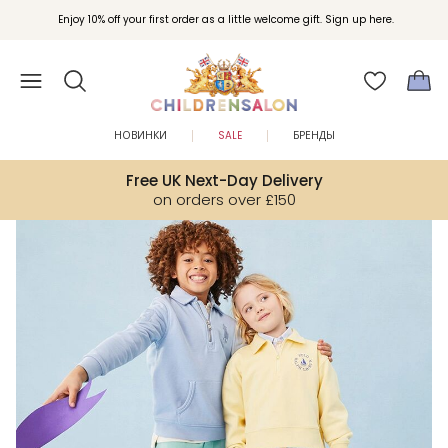
Вступайте в клуб Бонусы Childrensalon для эксклюзивных привилегий при
Enjoy 10% off your first order as a little welcome gift. Sign up here.
покупках.
НОВИНКИ
SALE
БРЕНДЫ
Free UK Next-Day Delivery
on orders over £150