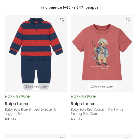
На странице
1-60
из
647
товаров
Добавить сразу
Добавить сразу
НОВЫЙ СЕЗОН
НОВЫЙ СЕЗОН
Ralph Lauren
Ralph Lauren
Baby Boys Blue Striped Sweater &
Baby Boys Red Cotton T-Shirt with
Joggers Set
Fishing Polo Bear
110,00 £
45,00 £