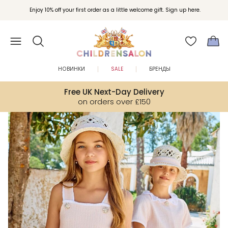
Вступайте в клуб Бонусы Childrensalon для эксклюзивных привилегий при
Enjoy 10% off your first order as a little welcome gift. Sign up here.
покупках.
НОВИНКИ
SALE
БРЕНДЫ
Free UK Next-Day Delivery
on orders over £150