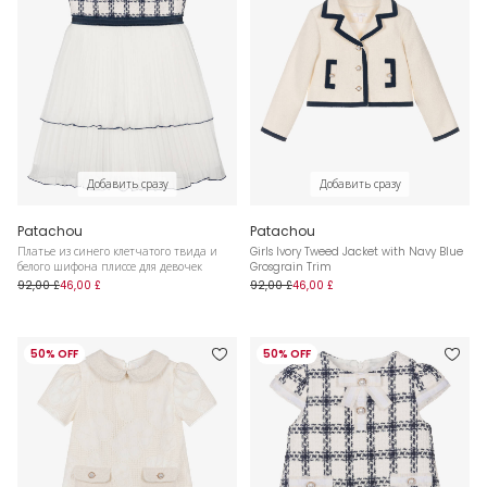
Добавить сразу
Добавить сразу
Patachou
Patachou
Платье из синего клетчатого твида и
Girls Ivory Tweed Jacket with Navy Blue
белого шифона плиссе для девочек
Grosgrain Trim
92,00 £
46,00 £
92,00 £
46,00 £
50% OFF
50% OFF