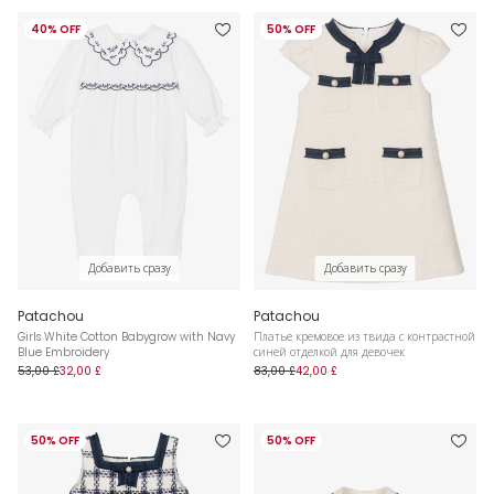
40% OFF
50% OFF
Добавить сразу
Добавить сразу
Patachou
Patachou
Girls White Cotton Babygrow with Navy
Платье кремовое из твида с контрастной
Blue Embroidery
синей отделкой для девочек
53,00 £
32,00 £
83,00 £
42,00 £
50% OFF
50% OFF