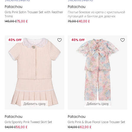
ЭКСКЛЮЗИВНО
ЭКСКЛЮЗИВНО
Patachou
Patachou
Girls Pink Satin Trouser Set with Feather
Платье бежевое из крепа с кристальной
Trims
пуговицей и бантом для девочек
149,00 £
75,00 £
79,00 £
40,00 £
40% OFF
40% OFF
Добавить сразу
Добавить сразу
Patachou
Patachou
Girls Sparkly Pink Tweed Skirt Set
Girls Pink & Blue Floral Lace Trouser Set
94,00 £
56,00 £
104,00 £
62,00 £