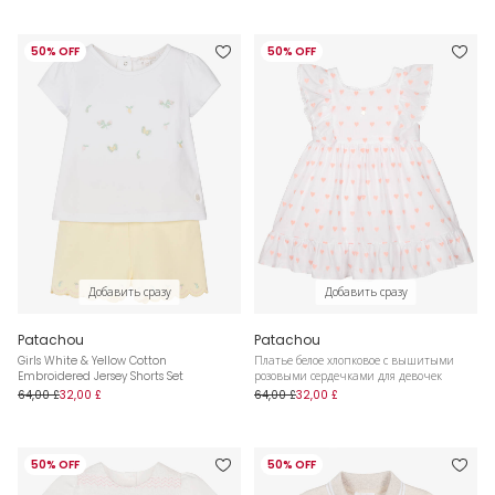
50% OFF
50% OFF
Добавить сразу
Добавить сразу
Patachou
Patachou
Girls White & Yellow Cotton
Платье белое хлопковое с вышитыми
Embroidered Jersey Shorts Set
розовыми сердечками для девочек
64,00 £
32,00 £
64,00 £
32,00 £
50% OFF
50% OFF