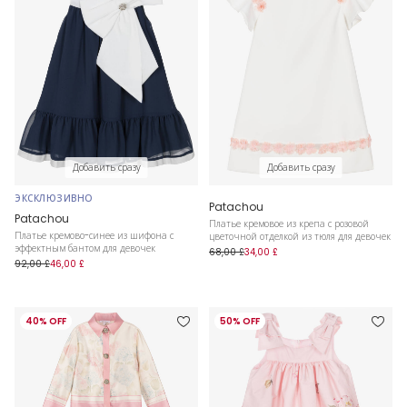
Добавить сразу
Добавить сразу
ЭКСКЛЮЗИВНО
Patachou
Patachou
Платье кремовое из крепа с розовой
Платье кремово-синее из шифона с
цветочной отделкой из тюля для девочек
эффектным бантом для девочек
68,00 £
34,00 £
92,00 £
46,00 £
40% OFF
50% OFF