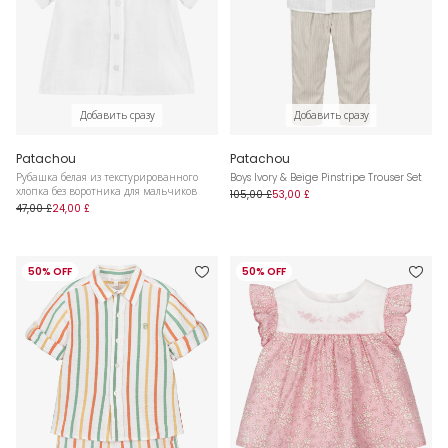
Добавить сразу
Добавить сразу
Patachou
Patachou
Рубашка белая из текстурированного
Boys Ivory & Beige Pinstripe Trouser Set
хлопка без воротника для мальчиков
105,00 £
53,00 £
47,00 £
24,00 £
50% OFF
50% OFF