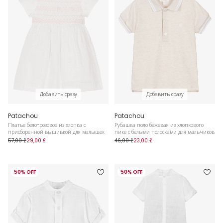
Добавить сразу
Добавить сразу
Patachou
Patachou
Платье бело-розовое из хлопка с
Рубашка поло бежевая из хлопкового
присборенной вышивкой для малышек
пике с белыми полосками для мальчиков
57,00 £
29,00 £
46,00 £
23,00 £
50% OFF
50% OFF