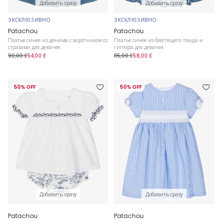
Добавить сразу
Добавить сразу
ЭКСКЛЮЗИВНО
ЭКСКЛЮЗИВНО
Patachou
Patachou
Платье синее из денима с воротником со
Платье синее из блестящего твида и
стразами для девочек
гипюра для девочек
90,00 £
54,00 £
115,00 £
58,00 £
50% OFF
50% OFF
Добавить сразу
Добавить сразу
Patachou
Patachou