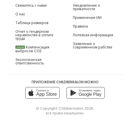
Свяжитесь с нами
Уведомление о
приватности
О нас
Применение ИИ
Таблица размеров
Правила
Отчет о гендерном
неравенстве в оплате
Полезная информация
труда
Заявление о
Компенсация
современном рабстве
НОВИНКИ
выбросов CO2
Экологическая
ответственность
ПРИЛОЖЕНИЕ CHILDRENSALON МОЖНО
Скачать в
Установить через
App Store
Google Play
© Copyright
Childrensalon 2026
,
все права защищены.