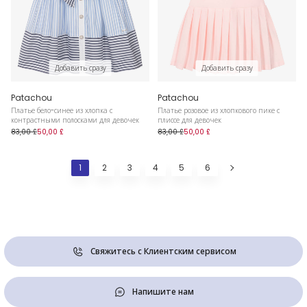
Добавить сразу
Добавить сразу
Patachou
Patachou
Платье бело-синее из хлопка с
Платье розовое из хлопкового пике с
контрастными полосками для девочек
плиссе для девочек
83,00 £
50,00 £
83,00 £
50,00 £
1
2
3
4
5
6
Свяжитесь с Клиентским сервисом
Напишите нам