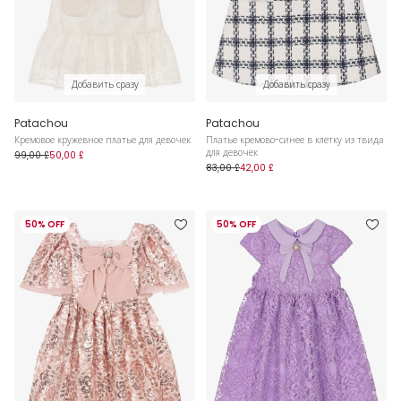
Добавить сразу
Добавить сразу
Patachou
Patachou
Кремовое кружевное платье для девочек
Платье кремово-синее в клетку из твида
для девочек
99,00 £
50,00 £
83,00 £
42,00 £
50% OFF
50% OFF