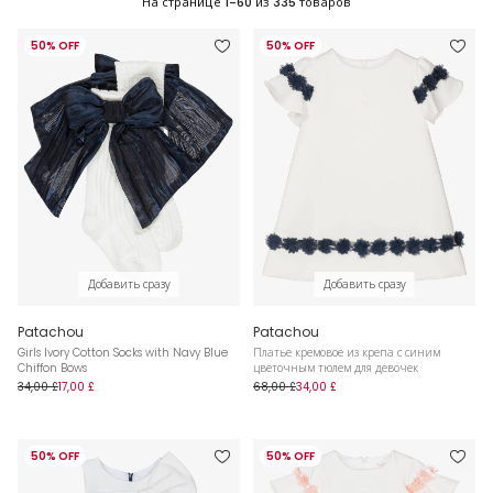
На странице
1-60
из
335
товаров
50% OFF
50% OFF
Добавить сразу
Добавить сразу
Patachou
Patachou
Girls Ivory Cotton Socks with Navy Blue
Платье кремовое из крепа с синим
Chiffon Bows
цветочным тюлем для девочек
34,00 £
17,00 £
68,00 £
34,00 £
50% OFF
50% OFF