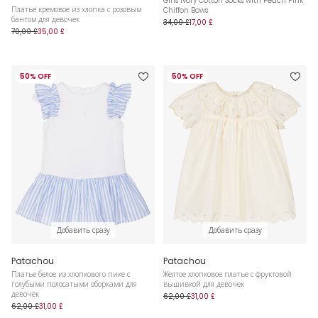
Girls Ivory Cotton Socks with Peach Pink
Платье кремовое из хлопка с розовым
Chiffon Bows
бантом для девочек
34,00 £
17,00 £
70,00 £
35,00 £
50% OFF
50% OFF
Добавить сразу
Добавить сразу
Patachou
Patachou
Платье белое из хлопкового пике с
Желтое хлопковое платье с фруктовой
голубыми полосатыми оборками для
вышивкой для девочек
девочек
62,00 £
31,00 £
62,00 £
31,00 £