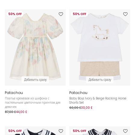
50% OFF
50% OFF
Добавить сразу
Добавить сразу
Patachou
Patachou
Платье кремовое из шифона с
Baby Boys Ivory & Beige Rocking Horse
пастельным цветочным принтом для
Shorts Set
девочек
60,00 £
30,00 £
87,00 £
44,00 £
50% OFF
50% OFF