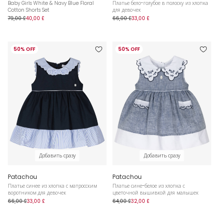
Baby Girls White & Navy Blue Floral
Платье бело-голубое в полоску из хлопка
Cotton Shorts Set
для девочек
79,00 £
40,00 £
66,00 £
33,00 £
50% OFF
50% OFF
Добавить сразу
Добавить сразу
Patachou
Patachou
Платье синее из хлопка с матросским
Платье сине-белое из хлопка с
воротником для девочек
цветочной вышивкой для малышек
66,00 £
33,00 £
64,00 £
32,00 £