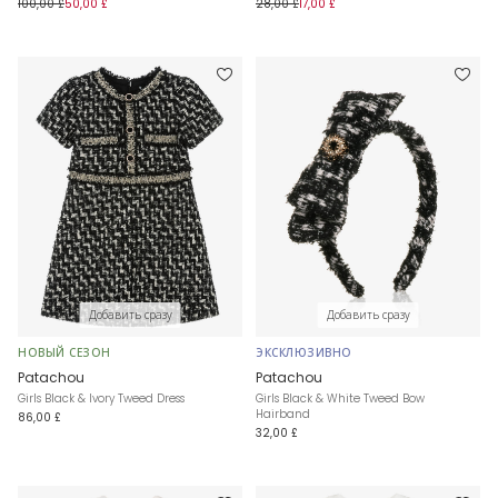
100,00 £
50,00 £
28,00 £
17,00 £
Добавить сразу
Добавить сразу
НОВЫЙ СЕЗОН
ЭКСКЛЮЗИВНО
Patachou
Patachou
Girls Black & Ivory Tweed Dress
Girls Black & White Tweed Bow
Hairband
86,00 £
32,00 £