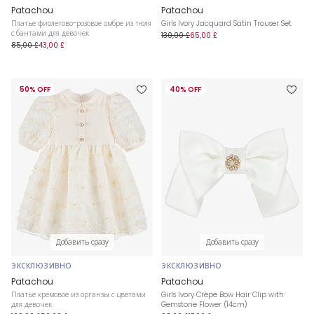
Patachou
Patachou
Платье фиолетово-розовое омбре из тюля
Girls Ivory Jacquard Satin Trouser Set
с бантами для девочек
130,00 £
65,00 £
85,00 £
43,00 £
50% OFF
40% OFF
Добавить сразу
Добавить сразу
ЭКСКЛЮЗИВНО
ЭКСКЛЮЗИВНО
Patachou
Patachou
Платье кремовое из органзы с цветами
Girls Ivory Crêpe Bow Hair Clip with
для девочек
Gemstone Flower (14cm)