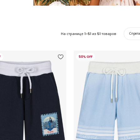
На странице
1-51
из
51
товаров
Спрят
F
50% OFF