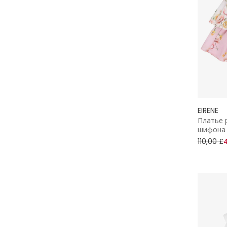
EIRENE
Платье 
шифона 
110,00 £