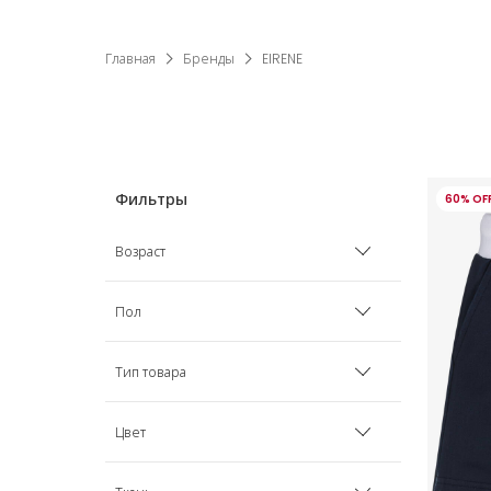
Главная
Бренды
EIRENE
60% OF
Возраст
6 мес
Пол
9 мес
Мальчик
Тип товара
12 мес
Девочка
Аксессуары для волос
Цвет
18 мес
Комплекты аутфитов