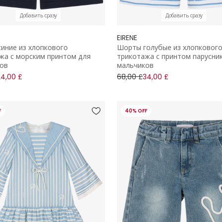
Добавить сразу
Добавить сразу
EIRENE
иние из хлопкового
Шорты голубые из хлопковог
жа с морским принтом для
трикотажа с принтом парусни
ов
мальчиков
24,00 £
68,00 £
34,00 £
F
40% OFF