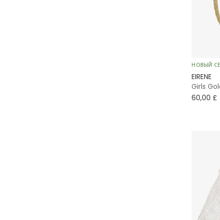
А-силуэт
Традиционные
Striped
НОВЫЙ С
EIRENE
Girls Go
Тартан
60,00 £