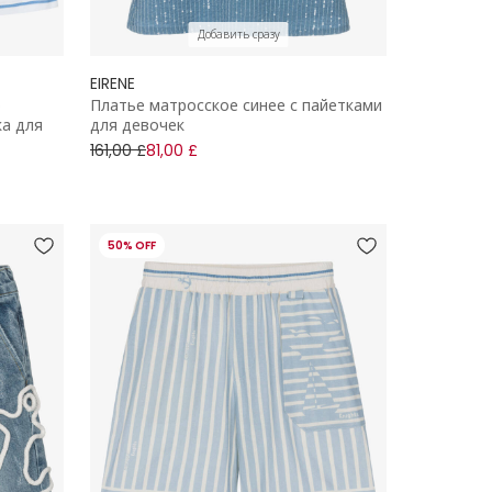
Добавить сразу
EIRENE
о
Платье матросское синее с пайетками
ка для
для девочек
161,00 £
81,00 £
50% OFF