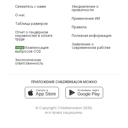
Свяжитесь с нами
Уведомление о
приватности
О нас
Применение ИИ
Таблица размеров
Правила
Отчет о гендерном
неравенстве в оплате
Полезная информация
труда
Заявление о
Компенсация
современном рабстве
НОВИНКИ
выбросов CO2
Экологическая
ответственность
ПРИЛОЖЕНИЕ CHILDRENSALON МОЖНО
Скачать в
Установить через
App Store
Google Play
© Copyright
Childrensalon 2026
,
все права защищены.