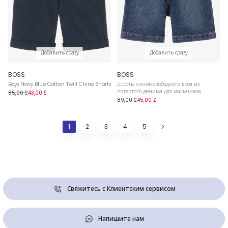
Добавить сразу
Добавить сразу
BOSS
BOSS
Boys Navy Blue Cotton Twill Chino Shorts
Шорты синие свободного кроя из
потертого денима для мальчиков
85,00 £
43,00 £
89,00 £
45,00 £
1
2
3
4
5
Свяжитесь с Клиентским сервисом
Напишите нам