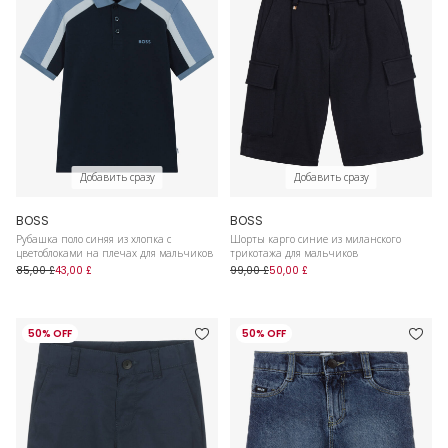
Добавить сразу
Добавить сразу
BOSS
BOSS
Рубашка поло синяя из хлопка с
Шорты карго синие из миланского
цветоблоками на плечах для мальчиков
трикотажа для мальчиков
85,00 £
43,00 £
99,00 £
50,00 £
50% OFF
50% OFF