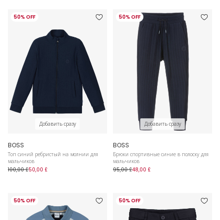
50% OFF
50% OFF
Добавить сразу
Добавить сразу
BOSS
BOSS
Топ синий ребристый на молнии для
Брюки спортивные синие в полоску для
мальчиков
мальчиков
100,00 £
50,00 £
95,00 £
48,00 £
50% OFF
50% OFF