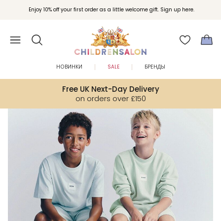
Вступайте в клуб Бонусы Childrensalon для эксклюзивных привилегий при
Enjoy 10% off your first order as a little welcome gift. Sign up here.
покупках.
НОВИНКИ
SALE
БРЕНДЫ
Free UK Next-Day Delivery
on orders over £150