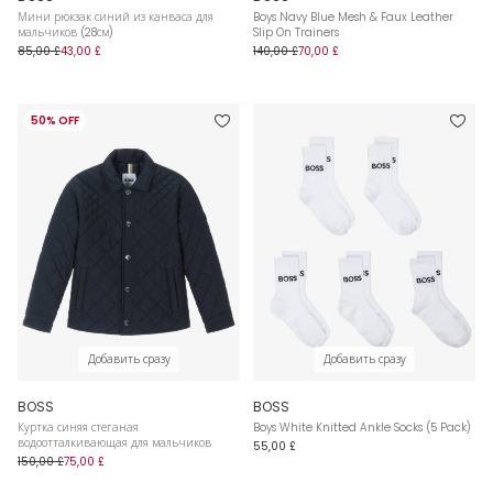
Мини рюкзак синий из канваса для
Boys Navy Blue Mesh & Faux Leather
мальчиков (28см)
Slip On Trainers
85,00 £
43,00 £
140,00 £
70,00 £
50% OFF
Добавить сразу
Добавить сразу
BOSS
BOSS
Куртка синяя стеганая
Boys White Knitted Ankle Socks (5 Pack)
водоотталкивающая для мальчиков
55,00 £
150,00 £
75,00 £