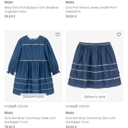
Molo
Molo
Baby Girls Pink Bodysuit with Broderie
Girls Pink Milano Jersey Giraffe Print
Anglaise Collar
Sweatshirt
35,00 £
59,00 £
Добавить сразу
Добавить сразу
НОВЫЙ СЕЗОН
НОВЫЙ СЕЗОН
Molo
Molo
Girls Mid Blue Chambray Dress with
Girls Mid Blue Chambray Skirt with
Scalloped Trims
Scalloped Trims
79,00 £
59,00 £