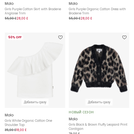
Molo
Molo
Girls Purple Cotton Skirt with Broderie
Girls Purple Organic Cotton Dress with
Anglaise Trim
Broderie Trim
55,00 £
28,00 £
55,00 £
28,00 £
50% OFF
Добавить сразу
Добавить сразу
НОВЫЙ СЕЗОН
Molo
Molo
Girls White Organic Cotton One
Girls Black & Brown Fluffy Leopard Print
Shoulder Top
Cardigan
35,00 £
18,00 £
79,00 £