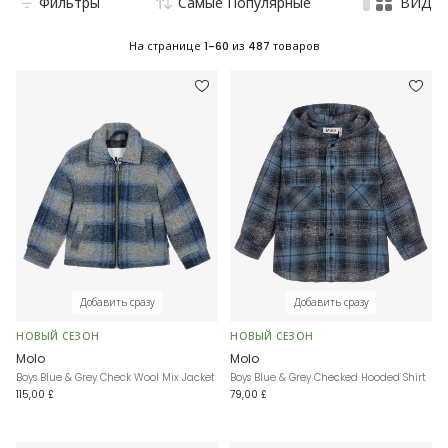
Фильтры
Самые Популярные
ВИД
На странице
1-60
из
487
товаров
Добавить сразу
Добавить сразу
НОВЫЙ СЕЗОН
НОВЫЙ СЕЗОН
Molo
Molo
Boys Blue & Grey Check Wool Mix Jacket
Boys Blue & Grey Checked Hooded Shirt
115,00 £
79,00 £