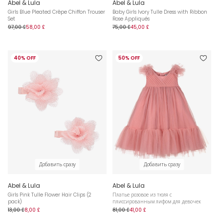
Abel & Lula
Abel & Lula
Girls Blue Pleated Crêpe Chiffon Trouser
Baby Girls Ivory Tulle Dress with Ribbon
Set
Rose Appliqués
97,00 £
58,00 £
75,00 £
45,00 £
40% OFF
50% OFF
Добавить сразу
Добавить сразу
Abel & Lula
Abel & Lula
Girls Pink Tulle Flower Hair Clips (2
Платье розовое из тюля с
pack)
плиссированным лифом для девочек
13,00 £
8,00 £
81,00 £
41,00 £