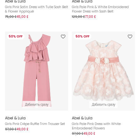
Abel & Lula
Abel & Lula
Girls Pink Satin Dress with Tulle Sash Belt
Girls Pale Pink & White Embroidered
& Flower Appliqué
Flower Dress with Sash Belt
75,00 £
45,00 £
129,00 £
77,00 £
50% OFF
50% OFF
Добавить сразу
Добавить сразу
Abel & Lula
Abel & Lula
Girls Pink Crêpe Ruffle Trim Trouser Set
Girls Pale Pink Dress with White
Embroidered Flowers
97,00 £
49,00 £
97,00 £
49,00 £