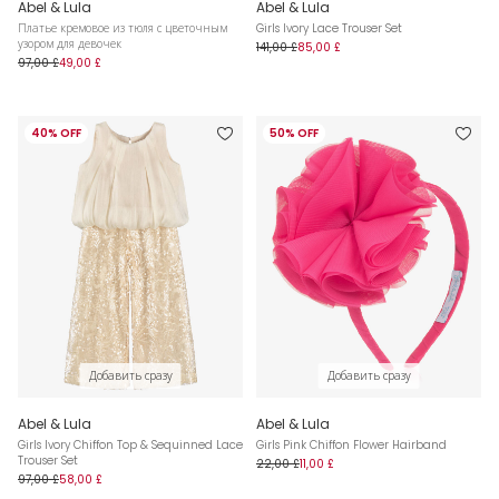
Abel & Lula
Abel & Lula
Платье кремовое из тюля с цветочным
Girls Ivory Lace Trouser Set
узором для девочек
141,00 £
85,00 £
97,00 £
49,00 £
40% OFF
50% OFF
Добавить сразу
Добавить сразу
Abel & Lula
Abel & Lula
Girls Ivory Chiffon Top & Sequinned Lace
Girls Pink Chiffon Flower Hairband
Trouser Set
22,00 £
11,00 £
97,00 £
58,00 £