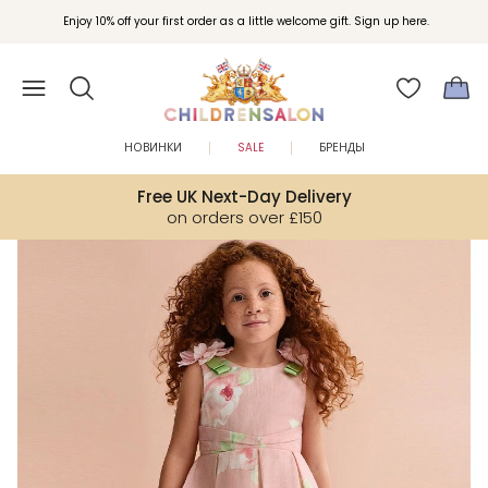
Вступайте в клуб Бонусы Childrensalon для эксклюзивных привилегий при
Enjoy 10% off your first order as a little welcome gift. Sign up here.
покупках.
НОВИНКИ
SALE
БРЕНДЫ
Free UK Next-Day Delivery
on orders over £150