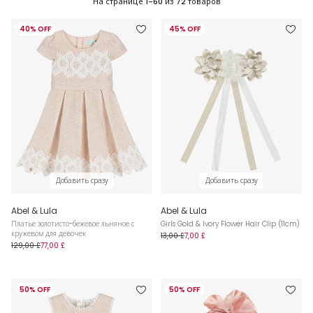
На странице
1-60
из
72
товаров
40% OFF
45% OFF
Добавить сразу
Добавить сразу
Abel & Lula
Abel & Lula
Платье золотисто-бежевое льняное с
Girls Gold & Ivory Flower Hair Clip (11cm)
кружевом для девочек
13,00 £
7,00 £
129,00 £
77,00 £
50% OFF
50% OFF