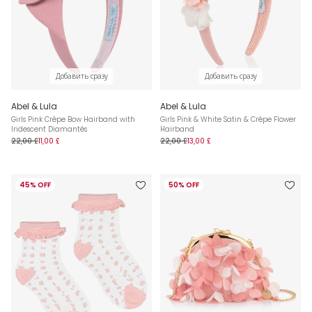
Добавить сразу
Добавить сразу
Abel & Lula
Abel & Lula
Girls Pink Crêpe Bow Hairband with
Girls Pink & White Satin & Crêpe Flower
Iridescent Diamantés
Hairband
22,00 £
11,00 £
22,00 £
13,00 £
45% OFF
50% OFF