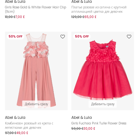
Abel & Lula
Abel & Lula
Girls Rose Gold & White Flower Hair Clip
Платье розовое из сатина с крупной
(11cm)
аппликацией цветка для девочек
13,00 £
7,00 £
129,00 £
65,00 £
50% OFF
50% OFF
Добавить сразу
Добавить сразу
Abel & Lula
Abel & Lula
Комбинезон розовый из крепа с
Girls Fuchsia Pink Tulle Flower Dress
лепестками для девочек
59,00 £
30,00 £
97,00 £
49,00 £