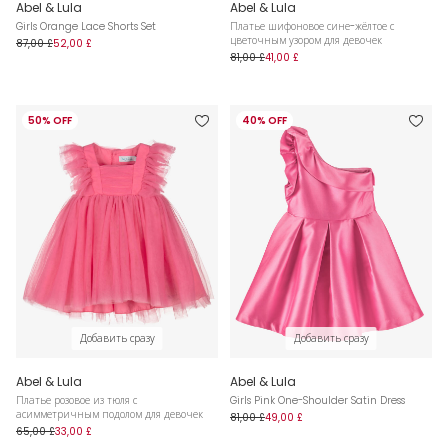
Abel & Lula
Abel & Lula
Girls Orange Lace Shorts Set
Платье шифоновое сине-жёлтое с
цветочным узором для девочек
87,00 £
52,00 £
81,00 £
41,00 £
50% OFF
40% OFF
Добавить сразу
Добавить сразу
Abel & Lula
Abel & Lula
Платье розовое из тюля с
Girls Pink One-Shoulder Satin Dress
асимметричным подолом для девочек
81,00 £
49,00 £
65,00 £
33,00 £