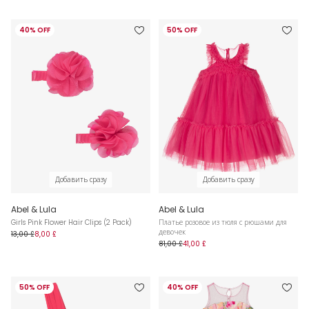
40% OFF
50% OFF
Добавить сразу
Добавить сразу
Abel & Lula
Abel & Lula
Girls Pink Flower Hair Clips (2 Pack)
Платье розовое из тюля с рюшами для
девочек
13,00 £
8,00 £
81,00 £
41,00 £
50% OFF
40% OFF