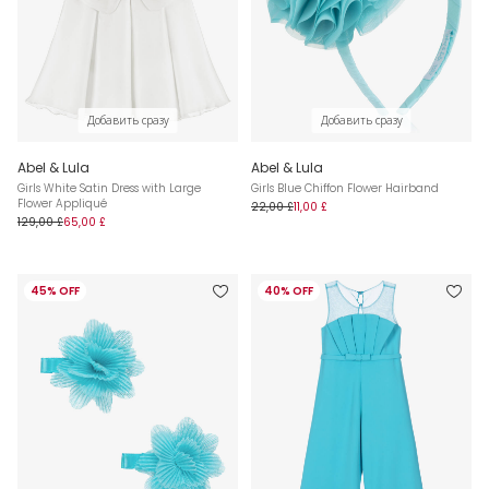
Добавить сразу
Добавить сразу
Abel & Lula
Abel & Lula
Girls White Satin Dress with Large
Girls Blue Chiffon Flower Hairband
Flower Appliqué
22,00 £
11,00 £
129,00 £
65,00 £
45% OFF
40% OFF