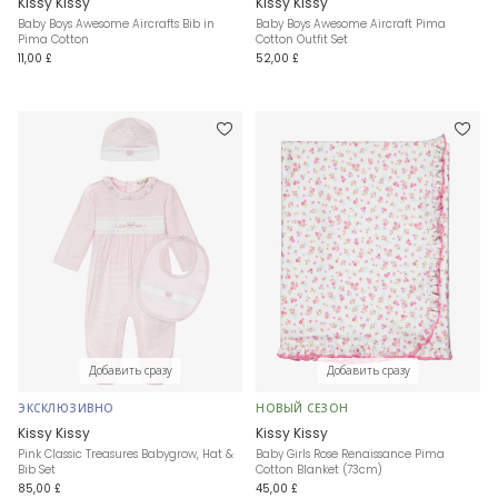
Kissy Kissy
Kissy Kissy
Baby Boys Awesome Aircrafts Bib in
Baby Boys Awesome Aircraft Pima
Pima Cotton
Cotton Outfit Set
11,00 £
52,00 £
Добавить сразу
Добавить сразу
ЭКСКЛЮЗИВНО
НОВЫЙ СЕЗОН
Kissy Kissy
Kissy Kissy
Pink Classic Treasures Babygrow, Hat &
Baby Girls Rose Renaissance Pima
Bib Set
Cotton Blanket (73cm)
85,00 £
45,00 £