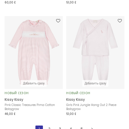
60,00 £
51,00 £
Добавить сразу
Добавить сразу
НОВЫЙ СЕЗОН
НОВЫЙ СЕЗОН
Kissy Kissy
Kissy Kissy
Pink Classic Treasures Pima Cotton
Girls Pink Jungle Hang Out 2 Piece
Babygrow
Babygrow
46,00 £
51,00 £
1
2
3
4
5