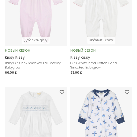
Добавить сразу
Добавить сразу
НОВЫЙ СЕЗОН
НОВЫЙ СЕЗОН
Kissy Kissy
Kissy Kissy
Baby Girls Pink Smocked Fall Medley
Girls White Pima Cotton Hand-
Babygrow
Smocked Babygrow
66,00 £
63,00 £