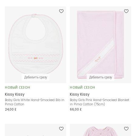
Добавить сразу
Добавить сразу
НОВЫЙ СЕЗОН
НОВЫЙ СЕЗОН
Kissy Kissy
Kissy Kissy
Baby Girls White Hand-Smocked Bib in
Baby Girls Pink Hand-Smocked Blanket
Pima Cotton
in Pima Cotton (75cm)
24,00 £
66,00 £