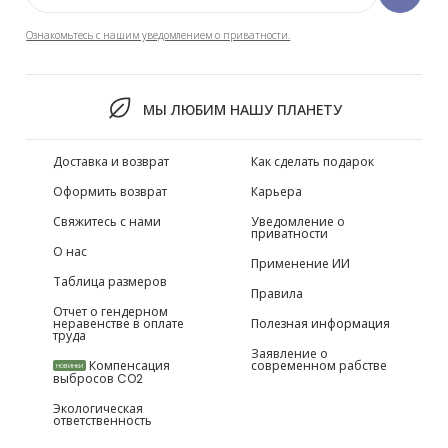
Ознакомьтесь с нашим уведомлением о приватности.
МЫ ЛЮБИМ НАШУ ПЛАНЕТУ
Доставка и возврат
Как сделать подарок
Оформить возврат
Карьера
Свяжитесь с нами
Уведомление о
приватности
О нас
Применение ИИ
Таблица размеров
Правила
Отчет о гендерном
неравенстве в оплате
Полезная информация
труда
Заявление о
Компенсация
современном рабстве
НОВИНКИ
выбросов CO2
Экологическая
ответственность