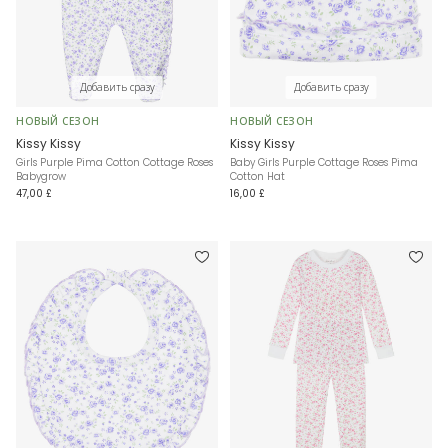
Добавить сразу
Добавить сразу
НОВЫЙ СЕЗОН
НОВЫЙ СЕЗОН
Kissy Kissy
Kissy Kissy
Girls Purple Pima Cotton Cottage Roses
Baby Girls Purple Cottage Roses Pima
Babygrow
Cotton Hat
47,00 £
16,00 £