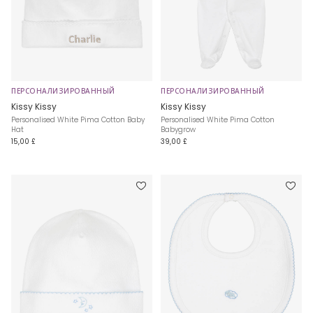
ПЕРСОНАЛИЗИРОВАННЫЙ
ПЕРСОНАЛИЗИРОВАННЫЙ
Kissy Kissy
Kissy Kissy
Personalised White Pima Cotton Baby
Personalised White Pima Cotton
Hat
Babygrow
15,00 £
39,00 £