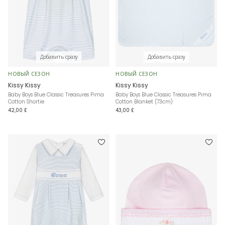
Добавить сразу
Добавить сразу
НОВЫЙ СЕЗОН
НОВЫЙ СЕЗОН
Kissy Kissy
Kissy Kissy
Baby Boys Blue Classic Treasures Pima
Baby Boys Blue Classic Treasures Pima
Cotton Shortie
Cotton Blanket (73cm)
42,00 £
43,00 £