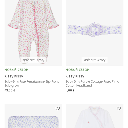
Добавить сразу
Добавить сразу
НОВЫЙ СЕЗОН
НОВЫЙ СЕЗОН
Kissy Kissy
Kissy Kissy
Baby Girls Rose Renaissance Zip-Front
Baby Girls Purple Cottage Roses Pima
Babygrow
Cotton Headband
43,00 £
11,00 £