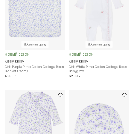
Добавить сразу
Добавить сразу
НОВЫЙ СЕЗОН
НОВЫЙ СЕЗОН
Kissy Kissy
Kissy Kissy
Girls Purple Pima Cotton Cottage Roses
Girls White Pima Cotton Cottage Roses
Blanket (74cm)
Babygrow
46,00 £
62,00 £