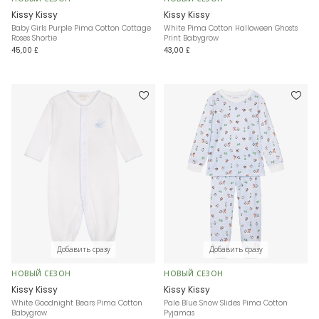
Kissy Kissy
Kissy Kissy
Baby Girls Purple Pima Cotton Cottage
White Pima Cotton Halloween Ghosts
Roses Shortie
Print Babygrow
45,00 £
43,00 £
Добавить сразу
Добавить сразу
НОВЫЙ СЕЗОН
НОВЫЙ СЕЗОН
Kissy Kissy
Kissy Kissy
White Goodnight Bears Pima Cotton
Pale Blue Snow Slides Pima Cotton
Babygrow
Pyjamas