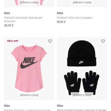
Добавить сразу
Добавить сразу
Nike
Nike
Розовый хлопковый ромпер для
Розовый песочник из джерси
малышек
18,00 £
25,00 £
45% OFF
Добавить сразу
Добавить сразу
Nike
Nike
Розовая футболка с черным логотипом
Black Knitted Swoosh Logo Hat & Gloves