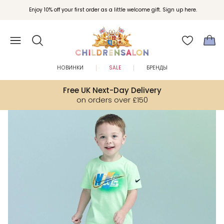
Вступайте в клуб Бонусы Childrensalon для эксклюзивных привилегий при
Enjoy 10% off your first order as a little welcome gift. Sign up here.
покупках.
НОВИНКИ
SALE
БРЕНДЫ
Free UK Next-Day Delivery
on orders over £150