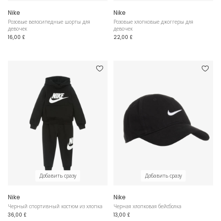
Nike
Nike
Розовые велосипедные шорты для
Розовые хлопковые джоггеры для
девочек
девочек
16,00 £
22,00 £
Добавить сразу
Добавить сразу
Nike
Nike
Черный спортивный костюм из хлопка
Черная хлопковая бейсболка
36,00 £
13,00 £