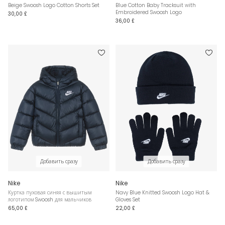
Beige Swoosh Logo Cotton Shorts Set
Blue Cotton Baby Tracksuit with
Embroidered Swoosh Logo
30,00 £
36,00 £
Добавить сразу
Добавить сразу
Nike
Nike
Куртка пуховая синяя с вышитым
Navy Blue Knitted Swoosh Logo Hat &
логотипом Swoosh для мальчиков
Gloves Set
65,00 £
22,00 £