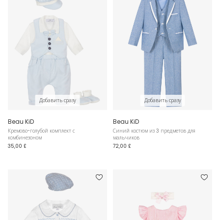
Добавить сразу
Добавить сразу
Beau KiD
Beau KiD
Кремово-голубой комплект с
Синий костюм из 3 предметов для
комбинезоном
мальчиков
35,00 £
72,00 £