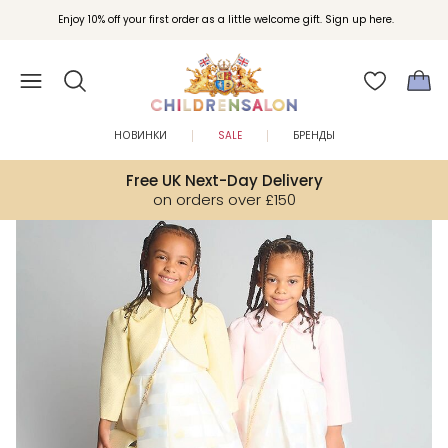
Вступайте в клуб Бонусы Childrensalon для эксклюзивных привилегий при
Enjoy 10% off your first order as a little welcome gift. Sign up here.
покупках.
НОВИНКИ
SALE
БРЕНДЫ
Free UK Next-Day Delivery
on orders over £150