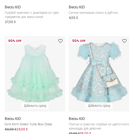
Beau KiD
Beau KiD
Голубой комплект с ромпером из трех
Синие хлопковые носки в рубчик
предметов для мальчиков
4,00 £
27,00 £
60% OFF
50% OFF
Добавить сразу
Добавить сразу
Beau KiD
Beau KiD
Girls Mint Green Tulle Bow Dress
Платье и сумочка голубые из цветочного
жаккарда для девочек
60,00 £
24,00 £
72,00 £
36,00 £