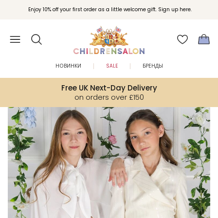
Вступайте в клуб Бонусы Childrensalon для эксклюзивных привилегий при
Enjoy 10% off your first order as a little welcome gift. Sign up here.
покупках.
НОВИНКИ
SALE
БРЕНДЫ
Free UK Next-Day Delivery
on orders over £150