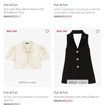
Fun & Fun
Fun & Fun
Girls Light Blue Denim Shorts with
Шорты кремовые с защипами и золотой
Rhinestone Trims
пуговицей в виде розы для девочек
61,00 £
31,00 £
59,00 £
30,00 £
50% OFF
50% OFF
Добавить сразу
Добавить сразу
Fun & Fun
Fun & Fun
Блузка с бантом кремовая атласная для
Girls Ivory Playsuit with Lace & Sequins
девочек
106,00 £
53,00 £
61,00 £
31,00 £