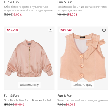
Fun & Fun
Fun & Fun
Юбка белая из крепа с пузырчатым
Комбинезон белый из крепа с логотипом
подолом и отделкой из страз для девочек
из страз для девочек
71,00 £
36,00 £
106,00 £
53,00 £
50% OFF
50% OFF
Добавить сразу
Добавить сразу
Fun & Fun
Fun & Fun
Girls Peach Pink Satin Bomber Jacket
Жилет персиковый из атласа для девочек
135,00 £
68,00 £
71,00 £
36,00 £