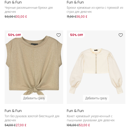
Fun & Fun
Fun & Fun
Черные расклешенные брюки для
Брюки кремовые из крепа с пряжкой из
девочек
страз для девочек
59,00 £
30,00 £
71,00 £
36,00 £
50% OFF
50% OFF
Добавить сразу
Добавить сразу
Fun & Fun
Fun & Fun
Топ без рукавов золотой блестящий для
Жакет кремовый укороченный с
девочек
пышными рукавами для девочек
54,00 £
27,00 £
106,00 £
53,00 £