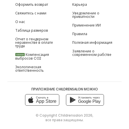
Оформить возврат
Карьера
Свяжитесь с нами
Уведомление о
приватности
О нас
Применение ИИ
Таблица размеров
Правила
Отчет о гендерном
неравенстве в оплате
Полезная информация
труда
Заявление о
Компенсация
современном рабстве
НОВИНКИ
выбросов CO2
Экологическая
ответственность
ПРИЛОЖЕНИЕ CHILDRENSALON МОЖНО
Скачать в
Установить через
App Store
Google Play
© Copyright
Childrensalon 2026
,
все права защищены.