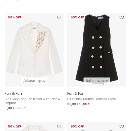
50% OFF
50% OFF
Добавить сразу
Добавить сразу
Fun & Fun
Fun & Fun
Girls Ivory Longline Blazer with Lace &
Girls Black Double Breasted Dress
Sequins
59,00 £
30,00 £
111,00 £
56,00 £
50% OFF
50% OFF