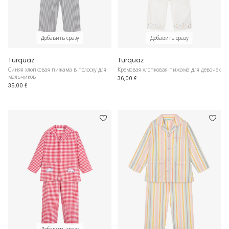
Добавить сразу
Добавить сразу
Turquaz
Turquaz
Синяя хлопковая пижама в полоску для
Кремовая хлопковая пижама для девочек
мальчиков
36,00 £
35,00 £