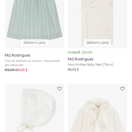
Добавить сразу
Добавить сразу
НОВЫЙ СЕЗОН
PAZ Rodríguez
PAZ Rodríguez
Платье зеленое из хлопка с вышивкой
Ivory Knitted Baby Nest (75cm)
для малышек
116,00 £
102,00 £
51,00 £