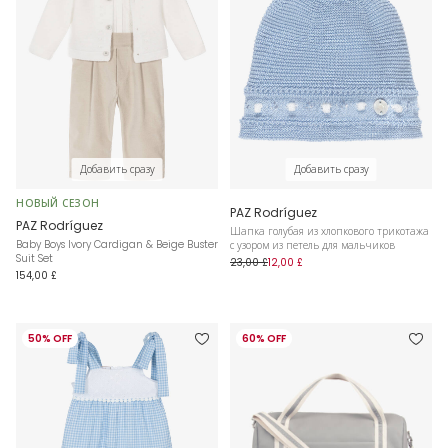
Добавить сразу
Добавить сразу
НОВЫЙ СЕЗОН
PAZ Rodríguez
PAZ Rodríguez
Шапка голубая из хлопкового трикотажа
Baby Boys Ivory Cardigan & Beige Buster
с узором из петель для мальчиков
Suit Set
23,00 £
12,00 £
154,00 £
50% OFF
60% OFF