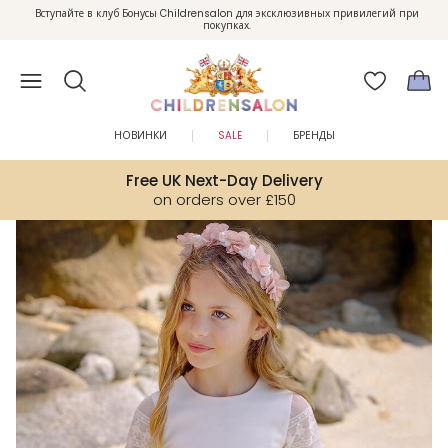
Вступайте в клуб Бонусы Childrensalon для эксклюзивных привилегий при
Enjoy 10% off your first order as a little welcome gift. Sign up here.
покупках.
НОВИНКИ
SALE
БРЕНДЫ
Free UK Next-Day Delivery
on orders over £150