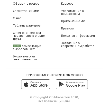
Оформить возврат
Карьера
Свяжитесь с нами
Уведомление о
приватности
О нас
Применение ИИ
Таблица размеров
Правила
Отчет о гендерном
неравенстве в оплате
Полезная информация
труда
Заявление о
Компенсация
современном рабстве
НОВИНКИ
выбросов CO2
Экологическая
ответственность
ПРИЛОЖЕНИЕ CHILDRENSALON МОЖНО
Скачать в
Установить через
App Store
Google Play
© Copyright
Childrensalon 2026
,
все права защищены.