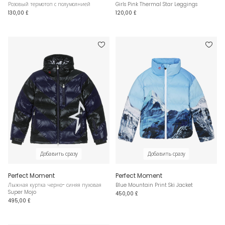
Розовый термотоп с полумолнией
Girls Pink Thermal Star Leggings
130,00 £
120,00 £
Добавить сразу
Добавить сразу
Perfect Moment
Perfect Moment
Лыжная куртка черно- синяя пуховая
Blue Mountain Print Ski Jacket
Super Mojo
450,00 £
495,00 £