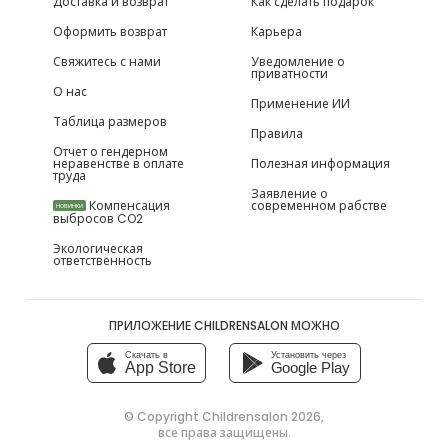
Доставка и возврат
Как сделать подарок
Оформить возврат
Карьера
Свяжитесь с нами
Уведомление о
приватности
О нас
Применение ИИ
Таблица размеров
Правила
Отчет о гендерном
неравенстве в оплате
Полезная информация
труда
Заявление о
Компенсация
современном рабстве
НОВИНКИ
выбросов CO2
Экологическая
ответственность
ПРИЛОЖЕНИЕ CHILDRENSALON МОЖНО
Скачать в
Установить через
App Store
Google Play
© Copyright
Childrensalon 2026
,
все права защищены.