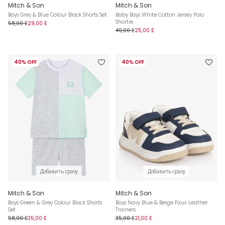
Mitch & Son
Mitch & Son
Boys Grey & Blue Colour Block Shorts Set
Baby Boys White Cotton Jersey Polo
Shortie
58,00 £
29,00 £
49,00 £
25,00 £
40% OFF
40% OFF
Добавить сразу
Добавить сразу
Mitch & Son
Mitch & Son
Boys Green & Grey Colour Block Shorts
Boys Navy Blue & Beige Faux Leather
Set
Trainers
58,00 £
35,00 £
35,00 £
21,00 £