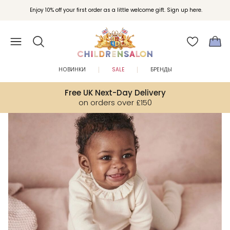
Вступайте в клуб Бонусы Childrensalon для эксклюзивных привилегий при
Enjoy 10% off your first order as a little welcome gift. Sign up here.
покупках.
НОВИНКИ
SALE
БРЕНДЫ
Free UK Next-Day Delivery
on orders over £150