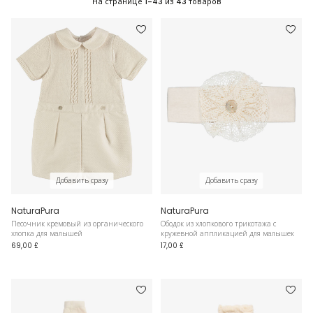
На странице
1-43
из
43
товаров
Добавить сразу
Добавить сразу
NaturaPura
NaturaPura
Песочник кремовый из органического
Ободок из хлопкового трикотажа с
хлопка для малышей
кружевной аппликацией для малышек
69,00 £
17,00 £