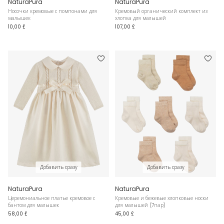
NaturaPura
NaturaPura
Носочки кремовые с помпонами для
Кремовый органический комплект из
малышек
хлопка для малышей
10,00 £
107,00 £
Добавить сразу
Добавить сразу
NaturaPura
NaturaPura
Церемониальное платье кремовое с
Кремовые и бежевые хлопковые носки
бантом для малышек
для малышей (7пар)
58,00 £
45,00 £