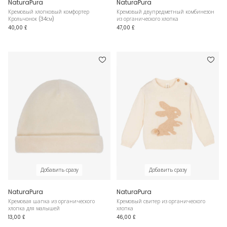
NaturaPura
NaturaPura
Кремовый хлопковый комфортер
Кремовый двупредметный комбинезон
Крольчонок (34см)
из органического хлопка
40,00 £
47,00 £
Добавить сразу
Добавить сразу
NaturaPura
NaturaPura
Кремовая шапка из органического
Кремовый свитер из органического
хлопка для малышей
хлопка
13,00 £
46,00 £