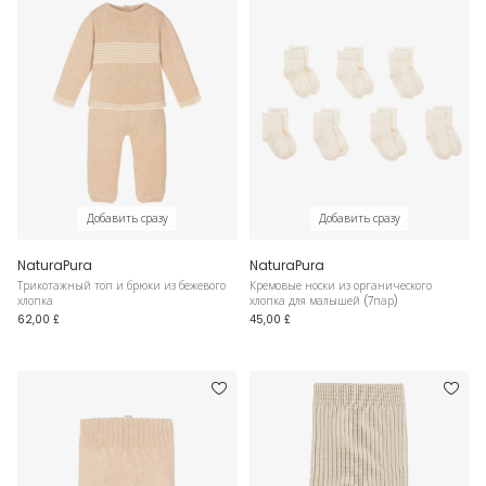
Добавить сразу
Добавить сразу
NaturaPura
NaturaPura
Трикотажный топ и брюки из бежевого
Кремовые носки из органического
хлопка
хлопка для малышей (7пар)
62,00 £
45,00 £