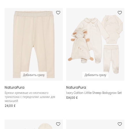
Добавить сразу
Добавить сразу
NaturaPura
NaturaPura
Брюки кремовые из хлопкового
Ivory Cotton Little Sheep Babygrow Set
трикотажа с передними швами для
134,00 £
малышей
24,00 £