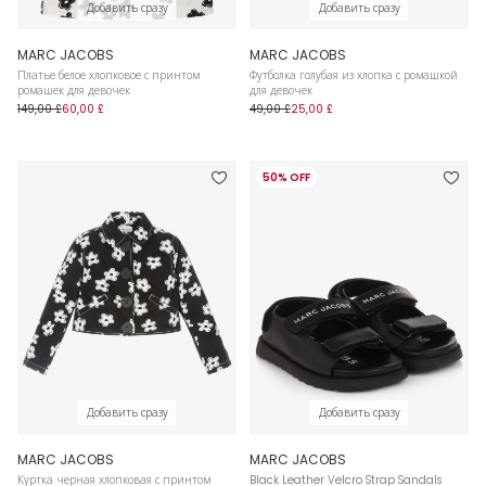
Добавить сразу
Добавить сразу
MARC JACOBS
MARC JACOBS
Платье белое хлопковое с принтом
Футболка голубая из хлопка с ромашкой
ромашек для девочек
для девочек
149,00 £
60,00 £
49,00 £
25,00 £
50% OFF
Добавить сразу
Добавить сразу
MARC JACOBS
MARC JACOBS
Куртка черная хлопковая с принтом
Black Leather Velcro Strap Sandals