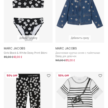
Добавить сразу
Добавить сразу
MARC JACOBS
MARC JACOBS
Girls Black & White Daisy Print Bikini
Джинсовая куртка синяя с пайетками
Daisy для девочек
85,00 £
43,00 £
169,00 £
85,00 £
50% OFF
50% OFF