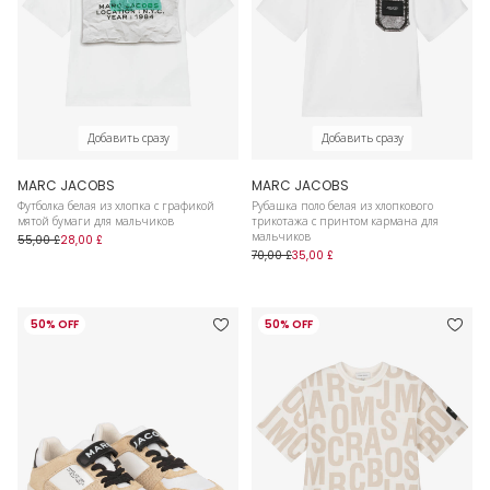
Добавить сразу
Добавить сразу
MARC JACOBS
MARC JACOBS
Футболка белая из хлопка с графикой
Рубашка поло белая из хлопкового
мятой бумаги для мальчиков
трикотажа с принтом кармана для
мальчиков
55,00 £
28,00 £
70,00 £
35,00 £
50% OFF
50% OFF