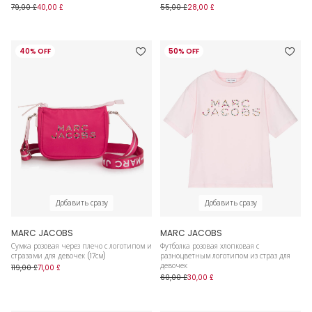
79,00 £
40,00 £
55,00 £
28,00 £
40% OFF
50% OFF
Добавить сразу
Добавить сразу
MARC JACOBS
MARC JACOBS
Сумка розовая через плечо с логотипом и
Футболка розовая хлопковая с
стразами для девочек (17см)
разноцветным логотипом из страз для
девочек
119,00 £
71,00 £
60,00 £
30,00 £