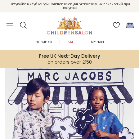
Вступайте в клуб Бонусы Childrensalon для эксклюзивных привилегий при
Enjoy 10% off your first order as a little welcome gift. Sign up here.
покупках.
НОВИНКИ
SALE
БРЕНДЫ
Free UK Next-Day Delivery
on orders over £150