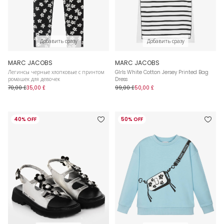
Добавить сразу
Добавить сразу
MARC JACOBS
MARC JACOBS
Легинсы черные хлопковые с принтом
GIrls White Cotton Jersey Printed Bag
ромашек для девочек
Dress
70,00 £
35,00 £
99,00 £
50,00 £
40% OFF
50% OFF