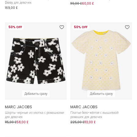
Daisy для девочек
119,00 £
60,00 £
169,00 £
50% OFF
50% OFF
Добавить сразу
Добавить сразу
MARC JACOBS
MARC JACOBS
Шорты черные из хлопка с ромашками
Платье бело-жёлтое с вышивкой
для девочек
ромашек для девочек
115,00 £
58,00 £
225,00 £
113,00 £