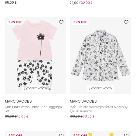
65,00 £
79,00 £
32,00 £
60% OFF
60% OFF
Добавить сразу
Добавить сразу
MARC JACOBS
MARC JACOBS
Girls Pink Cotton Daisy Print Leggings
Рубашка оверсайз серо-белая в полоску
Set
для мальчиков
99,00 £
40,00 £
169,00 £
68,00 £
60% OFF
50% OFF