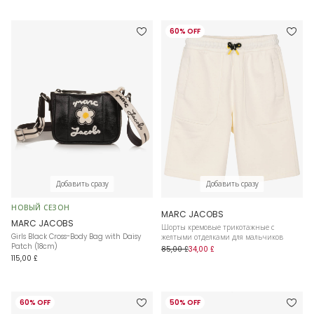
60% OFF
Добавить сразу
Добавить сразу
НОВЫЙ СЕЗОН
MARC JACOBS
MARC JACOBS
Шорты кремовые трикотажные с
Girls Black Cross-Body Bag with Daisy
желтыми отделками для мальчиков
Patch (18cm)
85,00 £
34,00 £
115,00 £
60% OFF
50% OFF