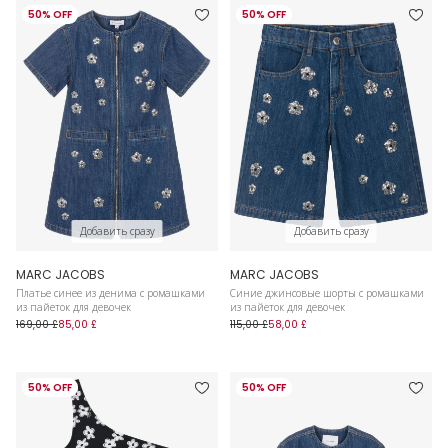
50% OFF
50% OFF
Добавить сразу
Добавить сразу
MARC JACOBS
MARC JACOBS
Платье синее из денима с ромашками
Синие джинсовые шорты с ромашками
из пайеток для девочек
из пайеток для девочек
169,00 £
85,00 £
115,00 £
58,00 £
50% OFF
50% OFF