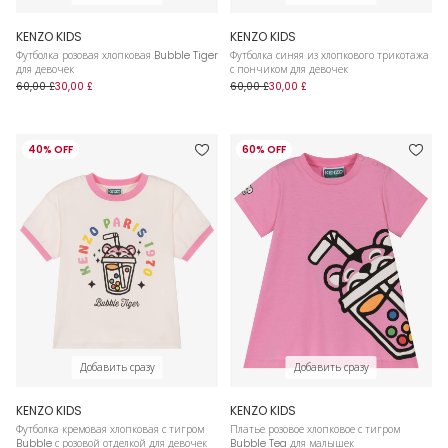
KENZO KIDS
KENZO KIDS
Футболка розовая хлопковая Bubble Tiger
Футболка синяя из хлопкового трикотажа
для девочек
с пончиком для девочек
60,00 £
30,00 £
60,00 £
30,00 £
40% OFF
60% OFF
Добавить сразу
Добавить сразу
KENZO KIDS
KENZO KIDS
Футболка кремовая хлопковая с тигром
Платье розовое хлопковое с тигром
Bubble с розовой отделкой для девочек
Bubble Tea для малышек