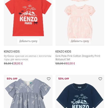
Добавить сразу
Добавить сразу
KENZO KIDS
KENZO KIDS
Футболка красная из хлопка с логотипом
Girls Pale Pink Cotton Dragonfly Print
горы для мальчиков
Babysuit Set
55,00 £
28,00 £
120,00 £
60,00 £
60% OFF
50% OFF