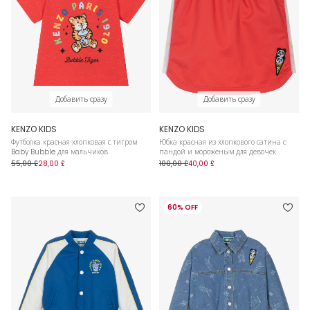
Добавить сразу
Добавить сразу
KENZO KIDS
KENZO KIDS
Футболка красная хлопковая с тигром
Юбка красная из хлопкового сатина с
Baby Bubble для мальчиков
пандой и мороженым для девочек
55,00 £
28,00 £
100,00 £
40,00 £
60% OFF