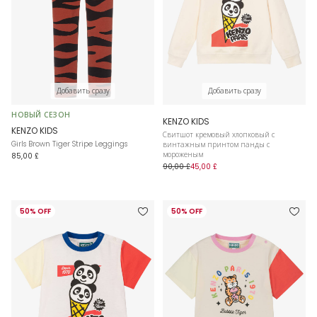
Добавить сразу
Добавить сразу
НОВЫЙ СЕЗОН
KENZO KIDS
KENZO KIDS
Свитшот кремовый хлопковый с
Girls Brown Tiger Stripe Leggings
винтажным принтом панды с
мороженым
85,00 £
90,00 £
45,00 £
50% OFF
50% OFF