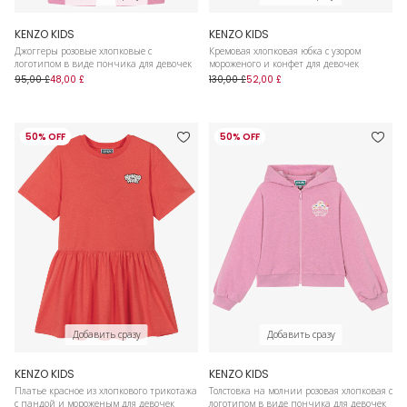
KENZO KIDS
KENZO KIDS
Джоггеры розовые хлопковые с
Кремовая хлопковая юбка с узором
логотипом в виде пончика для девочек
мороженого и конфет для девочек
95,00 £
48,00 £
130,00 £
52,00 £
50% OFF
50% OFF
Добавить сразу
Добавить сразу
KENZO KIDS
KENZO KIDS
Платье красное из хлопкового трикотажа
Толстовка на молнии розовая хлопковая с
с пандой и мороженым для девочек
логотипом в виде пончика для девочек