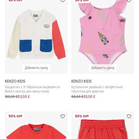
60% OFF
50% OFF
Добавить сразу
Добавить сразу
KENZO KIDS
KENZO KIDS
Кардиган с V-образным вырезом из
Купальник розовый с конфетным
белого хлопка для мальчиков
принтом для девочек
130,00 £
52,00 £
60,00 £
30,00 £
50% OFF
60% OFF