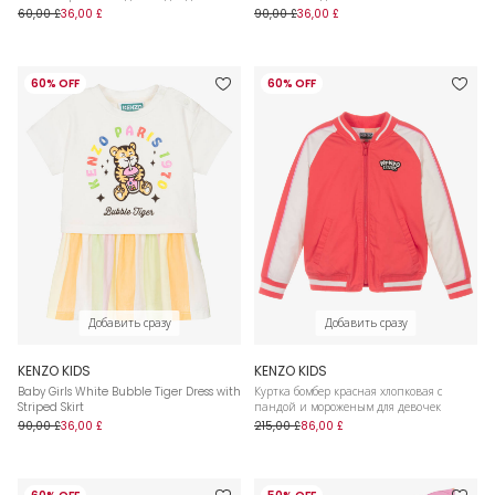
60,00 £
36,00 £
90,00 £
36,00 £
60% OFF
60% OFF
Добавить сразу
Добавить сразу
KENZO KIDS
KENZO KIDS
Baby Girls White Bubble Tiger Dress with
Куртка бомбер красная хлопковая с
Striped Skirt
пандой и мороженым для девочек
90,00 £
36,00 £
215,00 £
86,00 £