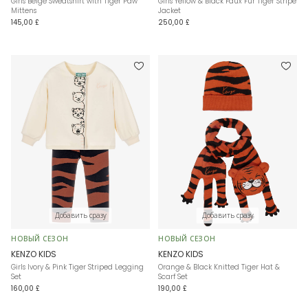
Girls Beige Sweatshirt with Tiger Paw
Girls Yellow & Black Faux Fur Tiger Stripe
Mittens
Jacket
145,00 £
250,00 £
Добавить сразу
Добавить сразу
НОВЫЙ СЕЗОН
НОВЫЙ СЕЗОН
KENZO KIDS
KENZO KIDS
Girls Ivory & Pink Tiger Striped Legging
Orange & Black Knitted Tiger Hat &
Set
Scarf Set
160,00 £
190,00 £