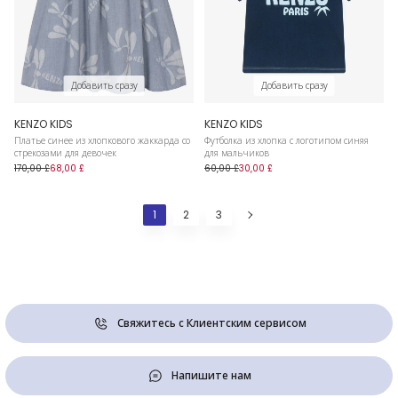
Добавить сразу
Добавить сразу
KENZO KIDS
KENZO KIDS
Платье синее из хлопкового жаккарда со
Футболка из хлопка с логотипом синяя
стрекозами для девочек
для мальчиков
170,00 £
68,00 £
60,00 £
30,00 £
1
2
3
Свяжитесь с Клиентским сервисом
Напишите нам