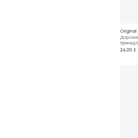
9 - 10 лет
11 - 12 лет
Original
13 - 14 лет
Дорожны
принадл
15 - 16 лет
24,00 £
16+ лет