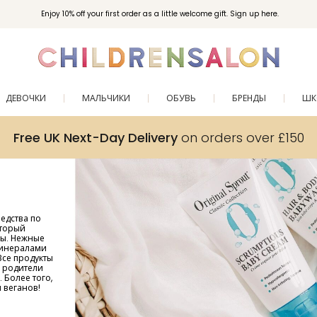
Enjoy 10% off your first order as a little welcome gift. Sign up here.
ДЕВОЧКИ
МАЛЬЧИКИ
ОБУВЬ
БРЕНДЫ
ШК
Free UK Next-Day Delivery
on orders over £150
едства по
оторый
ды. Нежные
минералами
Все продукты
о родители
 Более того,
 веганов!