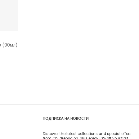
в (90мл)
ПОДПИСКА НА НОВОСТИ
Discover the latest collections and special offers
from Childrensalon, plus enjoy 10% off your first