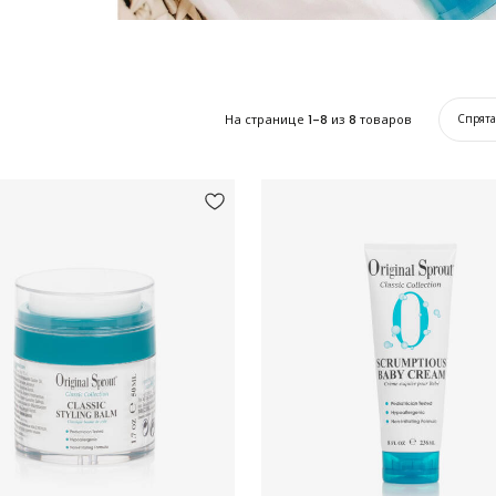
На странице
1-8
из
8
товаров
Спрят