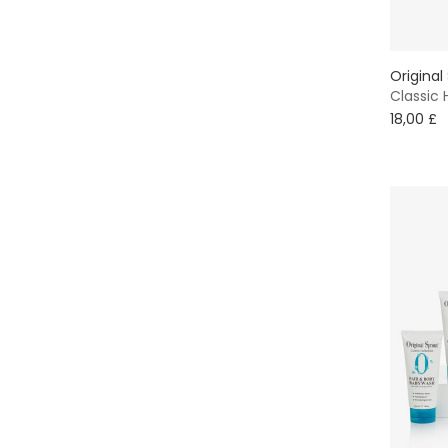
Уход за волосами
9 мес
Минимум
Максимум
Уход за кожей
Original
12 мес
Classic 
18,00 £
18 мес
2 года
3 года
4 года
5 лет
6 лет
7 - 8 лет