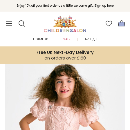
Вступайте в клуб Бонусы Childrensalon для эксклюзивных привилегий при
Enjoy 10% off your first order as a little welcome gift. Sign up here.
покупках.
НОВИНКИ
SALE
БРЕНДЫ
Free UK Next-Day Delivery
on orders over £150