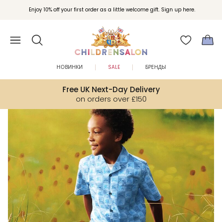
Вступайте в клуб Бонусы Childrensalon для эксклюзивных привилегий при
Enjoy 10% off your first order as a little welcome gift. Sign up here.
покупках.
НОВИНКИ
SALE
БРЕНДЫ
Free UK Next-Day Delivery
on orders over £150