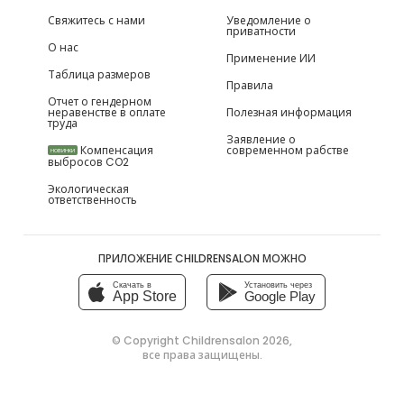
Свяжитесь с нами
Уведомление о
приватности
О нас
Применение ИИ
Таблица размеров
Правила
Отчет о гендерном
неравенстве в оплате
Полезная информация
труда
Заявление о
Компенсация
современном рабстве
НОВИНКИ
выбросов CO2
Экологическая
ответственность
ПРИЛОЖЕНИЕ CHILDRENSALON МОЖНО
Скачать в
Установить через
App Store
Google Play
© Copyright
Childrensalon 2026
,
все права защищены.