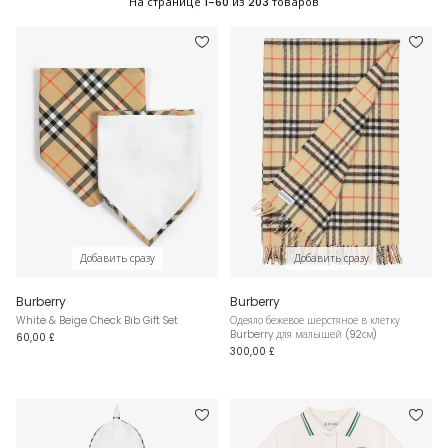
На странице
1-60
из
203
товаров
Добавить сразу
Добавить сразу
Burberry
Burberry
White & Beige Check Bib Gift Set
Одеяло бежевое шерстяное в клетку
Burberry для малышей (92см)
60,00 £
300,00 £