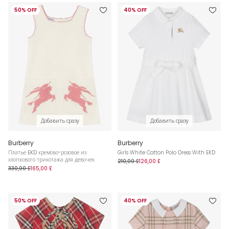
50% OFF
40% OFF
Добавить сразу
Добавить сразу
Burberry
Burberry
Платье EKD кремово-розовое из
Girls White Cotton Polo Dress With EKD
хлопкового трикотажа для девочек
210,00 £
126,00 £
330,00 £
165,00 £
50% OFF
40% OFF