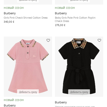
НОВЫЙ СЕЗОН
НОВЫЙ СЕЗОН
Burberry
Burberry
Girls Pink Check Shirred Cotton Dress
Baby Girls Pale Pink Cotton Poplin
Check Dress
340,00 £
275,00 £
Добавить сразу
Добавить сразу
НОВЫЙ СЕЗОН
Burberry
Burberry
Черное хлопковое платье поло для