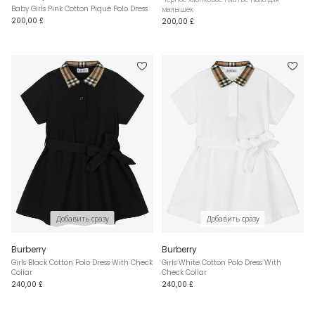
Baby Girls Pink Cotton Piqué Polo Dress
малышек
200,00 £
200,00 £
Добавить сразу
Добавить сразу
Burberry
Burberry
Girls Black Cotton Polo Dress With Check
Girls White Cotton Polo Dress With
Collar
Check Collar
240,00 £
240,00 £