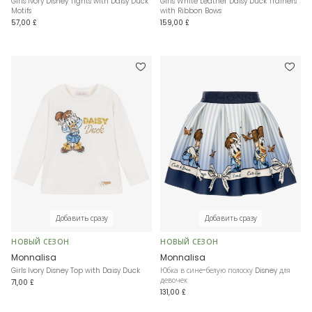
Girls Ivory Disney Tights with Daisy Duck
Girls White Leather Daisy Duck Trainers
Motifs
with Ribbon Bows
57,00 £
159,00 £
Добавить сразу
Добавить сразу
НОВЫЙ СЕЗОН
НОВЫЙ СЕЗОН
Monnalisa
Monnalisa
Girls Ivory Disney Top with Daisy Duck
Юбка в сине-белую полоску Disney для
девочек
71,00 £
131,00 £