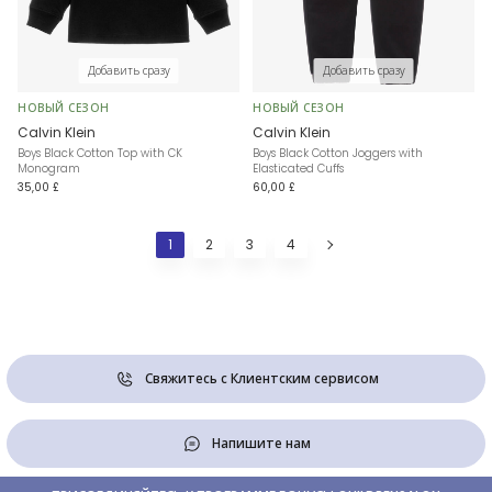
Добавить сразу
Добавить сразу
НОВЫЙ СЕЗОН
НОВЫЙ СЕЗОН
Calvin Klein
Calvin Klein
Boys Black Cotton Top with CK
Boys Black Cotton Joggers with
Monogram
Elasticated Cuffs
35,00 £
60,00 £
1
2
3
4
Свяжитесь с Клиентским сервисом
Напишите нам