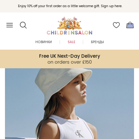
Вступайте в клуб Бонусы Childrensalon для эксклюзивных привилегий при
Enjoy 10% off your first order as a little welcome gift. Sign up here.
покупках.
НОВИНКИ
SALE
БРЕНДЫ
Free UK Next-Day Delivery
on orders over £150