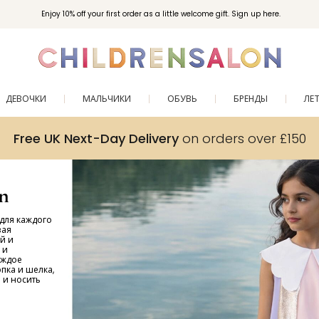
Enjoy 10% off your first order as a little welcome gift. Sign up here.
ДЕВОЧКИ
МАЛЬЧИКИ
ОБУВЬ
БРЕНДЫ
ЛЕ
Free UK Next-Day Delivery
on orders over £150
n
для каждого
вая
й и
 и
аждое
пка и шелка,
 и носить