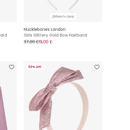
Добавить сразу
Hucklebones London
uard
Girls Glittery Gold Bow Hairband
37,00 £
19,00 £
50% OFF