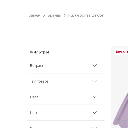
Главная
Бренды
Hucklebones London
50% OF
Возраст
6 мес
Тип товара
2 года
Аксессуары для волос
Цвет
3 года
Платья
Золотой
Цена
4 года
Розовый