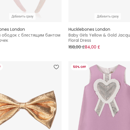
Добавить сразу
Добавить сразу
ones London
Hucklebones London
 ободок с блестящим бантом
Baby Girls Yellow & Gold Jacq
очек
Floral Dress
168,00 £
84,00 £
F
50% OFF