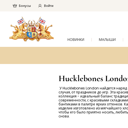
Бонусы
Войти
НОВИНКИ
МАЛЫШИ
Hucklebones Londo
У Hucklebones London найдется наряд 
случая, от праздников до игр. Эта краси
коллекция - идеальный баланс традици
современности, с красивыми складками
бантиками в палитре ярких оттенков. К
изделие изготовлено из мягчайшего хло
чтобы его было приятно носить, любить
снова.