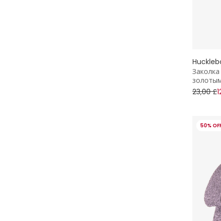
Huckleb
Заколка
золотым
23,00 £
1
50% OF