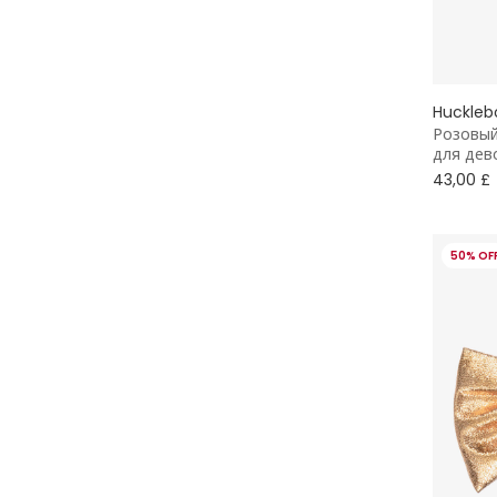
Платье-футляр
Праздничные
Huckleb
Розовый
для дев
43,00 £
50% OF