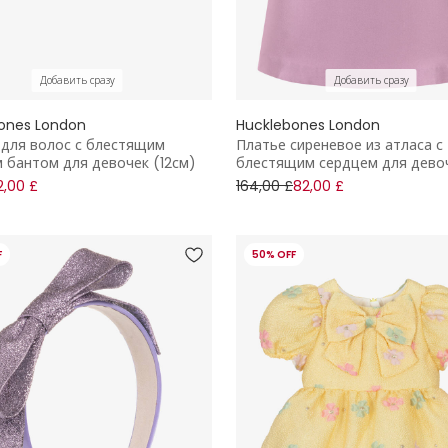
Добавить сразу
Добавить сразу
ones London
Hucklebones London
 для волос с блестящим
Платье сиреневое из атласа с
 бантом для девочек (12см)
блестящим сердцем для дево
2,00 £
164,00 £
82,00 £
F
50% OFF