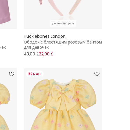
Добавить сразу
Hucklebones London
Ободок с блестящим розовым бантом
чек
для девочек
43,00 £
22,00 £
50% OFF