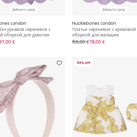
Добавить сразу
Добавить сразу
ones London
Hucklebones London
без рукавов сиреневое с
Платье сиреневое с кремовой
й оборкой для девочек
оборкой для малышек
87,00 £
156,00 £
78,00 £
50% OFF