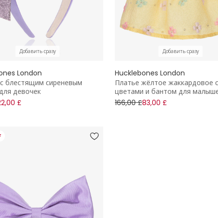
Добавить сразу
Добавить сразу
ones London
Hucklebones London
с блестящим сиреневым
Платье жёлтое жаккардовое 
для девочек
цветами и бантом для малыш
22,00 £
166,00 £
83,00 £
F