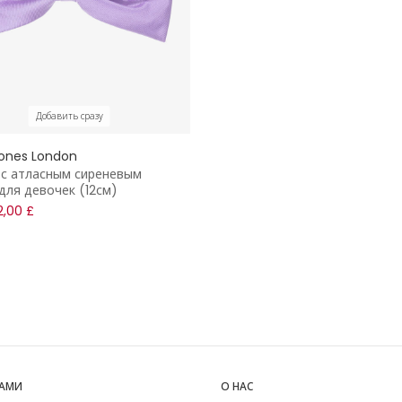
Добавить сразу
ones London
 с атласным сиреневым
для девочек (12см)
2,00 £
НАМИ
О НАС