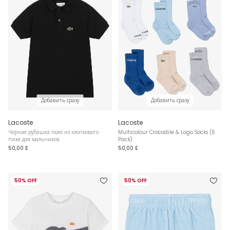
Добавить сразу
Добавить сразу
Lacoste
Lacoste
Черная рубашка поло из хлопкового
Multicolour Crocodile & Logo Socks (6
пике для мальчиков
Pack)
50,00 £
50,00 £
50% OFF
50% OFF