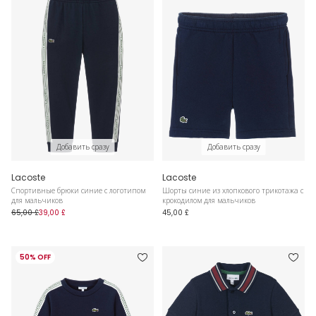
Добавить сразу
Добавить сразу
Lacoste
Lacoste
Спортивные брюки синие с логотипом
Шорты синие из хлопкового трикотажа с
для мальчиков
крокодилом для мальчиков
65,00 £
39,00 £
45,00 £
50% OFF