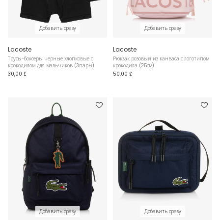
Добавить сразу
Добавить сразу
Lacoste
Lacoste
Трусы-боксеры черные хлопковые с
Рюкзак розовый из канваса с логотипом
крокодилом для мальчиков (3пары)
крокодила (25см)
30,00 £
50,00 £
Добавить сразу
Добавить сразу