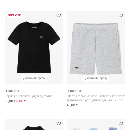
30% OFF
Добавить сразу
Добавить сразу
Lacoste
Lacoste
Черная быстросохнущая футболка
Шорты серые из меланжевого хлопкового
трикотажа с крокодилом для мальчиков
30,00 £
21,00 £
45,00 £