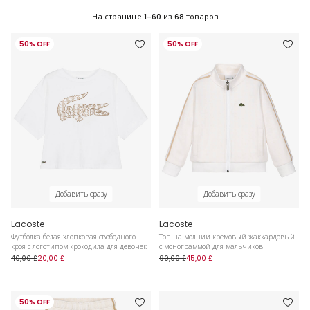
На странице
1-60
из
68
товаров
50% OFF
50% OFF
Добавить сразу
Добавить сразу
Lacoste
Lacoste
Футболка белая хлопковая свободного
Топ на молнии кремовый жаккардовый
кроя с логотипом крокодила для девочек
с монограммой для мальчиков
40,00 £
20,00 £
90,00 £
45,00 £
50% OFF