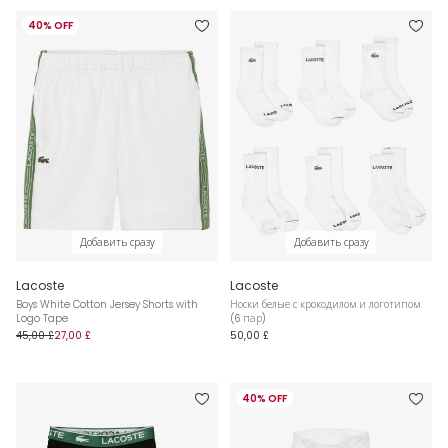
40% OFF
Добавить сразу
Добавить сразу
Lacoste
Lacoste
Boys White Cotton Jersey Shorts with
Носки белые с крокодилом и логотипом
Logo Tape
(6 пар)
45,00 £
27,00 £
50,00 £
40% OFF