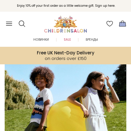
Вступайте в клуб Бонусы Childrensalon для эксклюзивных привилегий при
Enjoy 10% off your first order as a little welcome gift. Sign up here.
покупках.
НОВИНКИ
SALE
БРЕНДЫ
Free UK Next-Day Delivery
on orders over £150