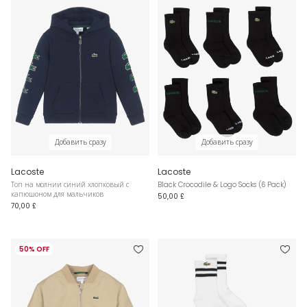
Добавить сразу
Добавить сразу
Lacoste
Lacoste
Топ на молнии синий хлопковый с
Black Crocodile & Logo Socks (6 Pack)
капюшоном для мальчиков
50,00 £
70,00 £
50% OFF