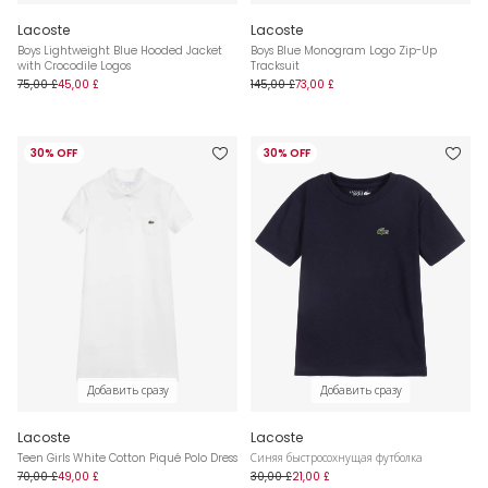
Lacoste
Lacoste
Boys Lightweight Blue Hooded Jacket
Boys Blue Monogram Logo Zip-Up
with Crocodile Logos
Tracksuit
75,00 £
45,00 £
145,00 £
73,00 £
30% OFF
30% OFF
Добавить сразу
Добавить сразу
Lacoste
Lacoste
Teen Girls White Cotton Piqué Polo Dress
Синяя быстросохнущая футболка
70,00 £
49,00 £
30,00 £
21,00 £