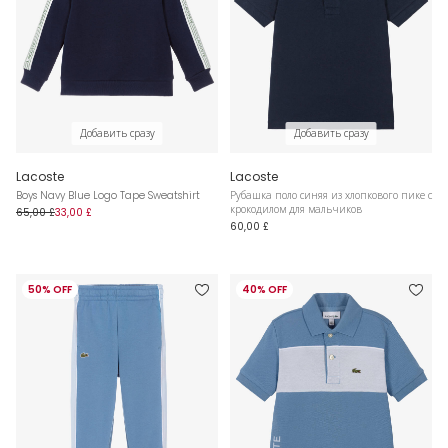
Добавить сразу
Добавить сразу
Lacoste
Lacoste
Boys Navy Blue Logo Tape Sweatshirt
Рубашка поло синяя из хлопкового пике с
крокодилом для мальчиков
65,00 £
33,00 £
60,00 £
50% OFF
40% OFF