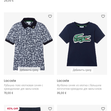
25,00 £
Добавить сразу
Добавить сразу
Lacoste
Lacoste
Рубашка поло хлопковая синяя с
Футболка синяя из хлопка с большим
крокодилами для мальчиков
логотипом крокодила для мальчиков
70,00 £
35,00 £
40% OFF