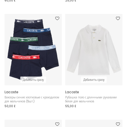
60,00 £
25,00 £
Добавить сразу
Добавить сразу
Lacoste
Lacoste
Боксеры синие хлопковые с крокодилом
Рубашка поло с длинными рукавами
для мальчиков (5шт.)
белая для мальчиков
50,00 £
55,00 £