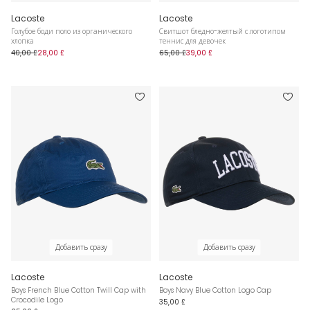
Lacoste
Lacoste
Голубое боди поло из органического
Свитшот бледно-желтый с логотипом
хлопка
теннис для девочек
40,00 £
28,00 £
65,00 £
39,00 £
Добавить сразу
Добавить сразу
Lacoste
Lacoste
Boys French Blue Cotton Twill Cap with
Boys Navy Blue Cotton Logo Cap
Crocodile Logo
35,00 £