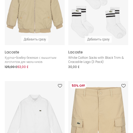
Добавить сразу
Добавить сразу
Lacoste
Lacoste
Куртка-бомбер бежевая с вышитым
White Cotton Socks with Black Trim &
логотипом для мальчиков
Crocodile Logo (3 Pack)
125,00 £
63,00 £
30,00 £
50% OFF