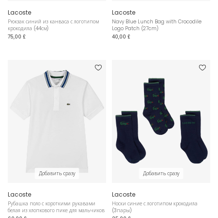
Lacoste
Lacoste
Рюкзак синий из канваса с логотипом
Navy Blue Lunch Bag with Crocodile
крокодила (44см)
Logo Patch (27cm)
75,00 £
40,00 £
Добавить сразу
Добавить сразу
Lacoste
Lacoste
Рубашка поло с короткими рукавами
Носки синие с логотипом крокодила
белая из хлопкового пике для мальчиков
(3пары)