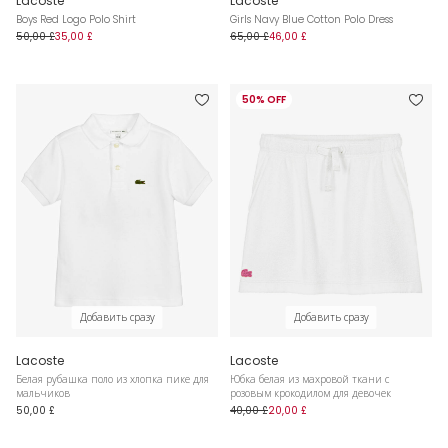
Lacoste
Lacoste
Boys Red Logo Polo Shirt
Girls Navy Blue Cotton Polo Dress
50,00 £
35,00 £
65,00 £
46,00 £
50% OFF
Добавить сразу
Добавить сразу
Lacoste
Lacoste
Белая рубашка поло из хлопка пике для
Юбка белая из махровой ткани с
мальчиков
розовым крокодилом для девочек
50,00 £
40,00 £
20,00 £