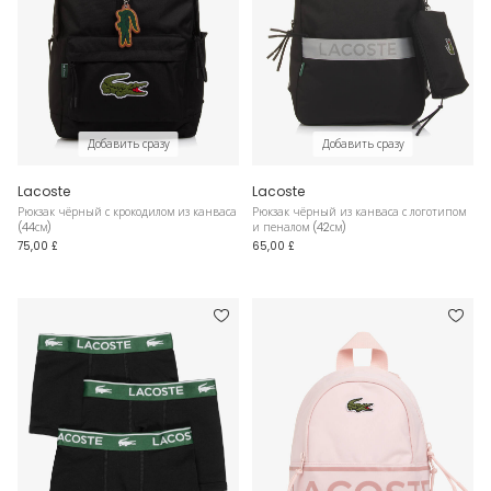
Добавить сразу
Добавить сразу
Lacoste
Lacoste
Рюкзак чёрный с крокодилом из канваса
Рюкзак чёрный из канваса с логотипом
(44см)
и пеналом (42см)
75,00 £
65,00 £