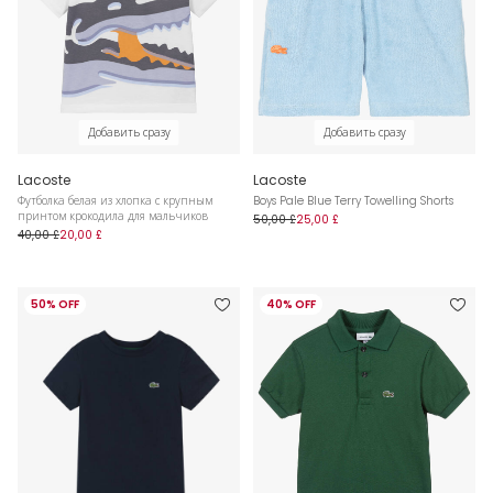
Добавить сразу
Добавить сразу
Lacoste
Lacoste
Футболка белая из хлопка с крупным
Boys Pale Blue Terry Towelling Shorts
принтом крокодила для мальчиков
50,00 £
25,00 £
40,00 £
20,00 £
50% OFF
40% OFF