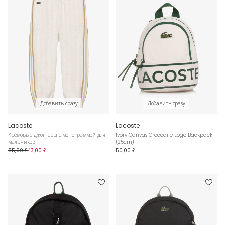
Добавить сразу
Добавить сразу
Lacoste
Lacoste
Кремовые джоггеры с монограммой для
Ivory Canvas Crocodile Logo Backpack
мальчиков
(25cm)
85,00 £
43,00 £
50,00 £