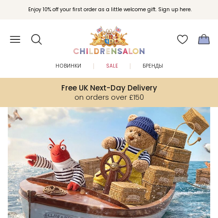
Вступайте в клуб Бонусы Childrensalon для эксклюзивных привилегий при
Enjoy 10% off your first order as a little welcome gift. Sign up here.
покупках.
НОВИНКИ
SALE
БРЕНДЫ
Free UK Next-Day Delivery
on orders over £150