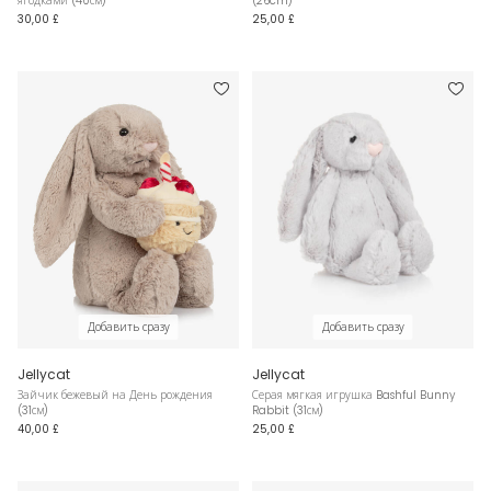
ягодками (40см)
(26cm)
30,00 £
25,00 £
Добавить сразу
Добавить сразу
Jellycat
Jellycat
Зайчик бежевый на День рождения
Серая мягкая игрушка Bashful Bunny
(31см)
Rabbit (31см)
40,00 £
25,00 £