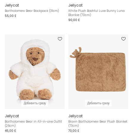
Jellycat
Jellycat
Bartholomew Bear Backpack (31cm)
White Plush Bashful Luxe Bunny Luna
Blankie (70cm)
55,00 £
90,00 £
Добавить сразу
Добавить сразу
Jellycat
Jellycat
Bartholomew Bear in All-in-one Outfit
Brown Bartholomew Bear Plush Blanket
(26cm)
(73cm)
45,00 £
70,00 £