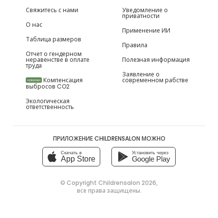
Свяжитесь с нами
Уведомление о
приватности
О нас
Применение ИИ
Таблица размеров
Правила
Отчет о гендерном
неравенстве в оплате
Полезная информация
труда
Заявление о
Компенсация
современном рабстве
НОВИНКИ
выбросов CO2
Экологическая
ответственность
ПРИЛОЖЕНИЕ CHILDRENSALON МОЖНО
Скачать в
Установить через
App Store
Google Play
© Copyright
Childrensalon 2026
,
все права защищены.