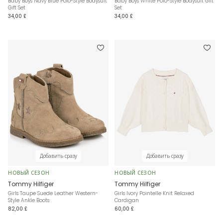
Baby Boys Navy Blue Polo-Style Bodysuit
Baby Boys White Polo-Style Bodysuit Gift
Gift Set
Set
34,00 £
34,00 £
Добавить сразу
Добавить сразу
НОВЫЙ СЕЗОН
НОВЫЙ СЕЗОН
Tommy Hilfiger
Tommy Hilfiger
Girls Taupe Suede Leather Western-
Girls Ivory Pointelle Knit Relaxed
Style Ankle Boots
Cardigan
82,00 £
60,00 £