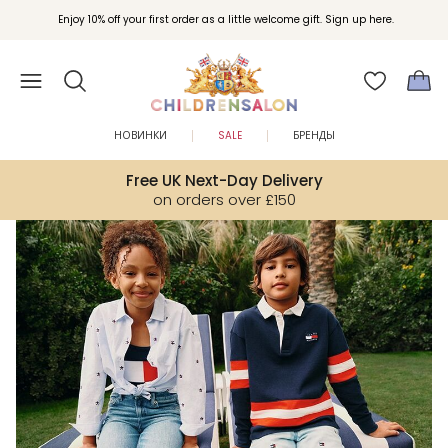
Вступайте в клуб Бонусы Childrensalon для эксклюзивных привилегий при
Enjoy 10% off your first order as a little welcome gift. Sign up here.
покупках.
НОВИНКИ
SALE
БРЕНДЫ
Free UK Next-Day Delivery
on orders over £150