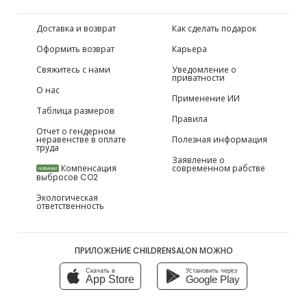
Доставка и возврат
Как сделать подарок
Оформить возврат
Карьера
Свяжитесь с нами
Уведомление о
приватности
О нас
Применение ИИ
Таблица размеров
Правила
Отчет о гендерном
неравенстве в оплате
Полезная информация
труда
Заявление о
Компенсация
современном рабстве
НОВИНКИ
выбросов CO2
Экологическая
ответственность
ПРИЛОЖЕНИЕ CHILDRENSALON МОЖНО
Скачать в
Установить через
App Store
Google Play