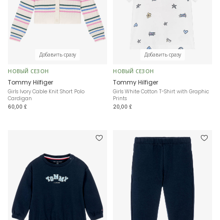
Добавить сразу
Добавить сразу
НОВЫЙ СЕЗОН
НОВЫЙ СЕЗОН
Tommy Hilfiger
Tommy Hilfiger
Girls Ivory Cable Knit Short Polo
Girls White Cotton T-Shirt with Graphic
Cardigan
Prints
60,00 £
20,00 £