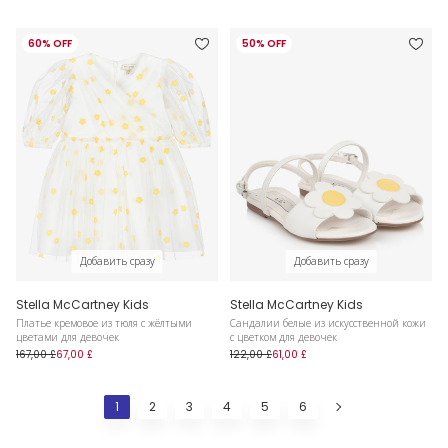
60% OFF
50% OFF
Добавить сразу
Добавить сразу
Stella McCartney Kids
Stella McCartney Kids
Платье кремовое из тюля с жёлтыми
Сандалии белые из искусственной кожи
цветами для девочек
с цветком для девочек
167,00 £
67,00 £
122,00 £
61,00 £
1
2
3
4
5
6