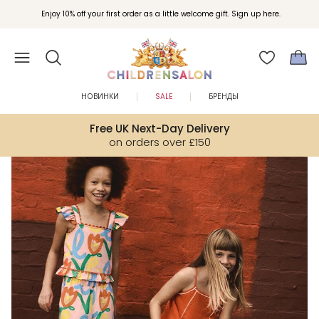
Вступайте в клуб Бонусы Childrensalon для эксклюзивных привилегий при
Enjoy 10% off your first order as a little welcome gift. Sign up here.
покупках.
НОВИНКИ
SALE
БРЕНДЫ
Free UK Next-Day Delivery
on orders over £150