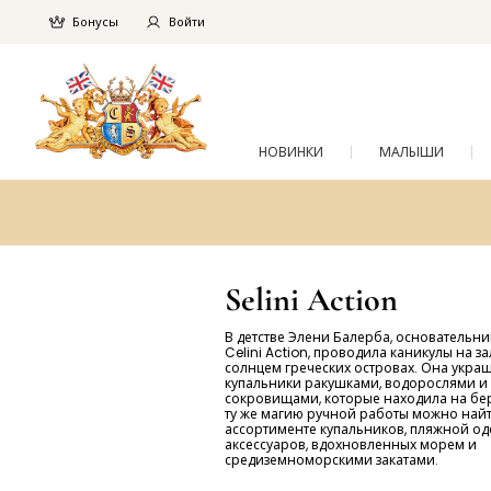
Бонусы
Войти
НОВИНКИ
МАЛЫШИ
Selini Action
В детстве Элени Балерба, основательн
Celini Action, проводила каникулы на з
солнцем греческих островах. Она укра
купальники ракушками, водорослями и
сокровищами, которые находила на бер
ту же магию ручной работы можно найт
ассортименте купальников, пляжной о
аксессуаров, вдохновленных морем и
средиземноморскими закатами.