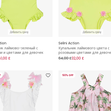
Добавить сразу
Добавить сразу
ction
Selini Action
ик лаймово-зеленый с
Купальник лаймового цвета с
и и цветами для девочек
розовыми цветами для девоч
41,00 £
64,00 £
32,00 £
F
50% OFF