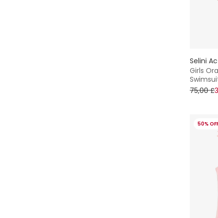
Selini A
Girls Or
Swimsui
75,00 £
50% OF