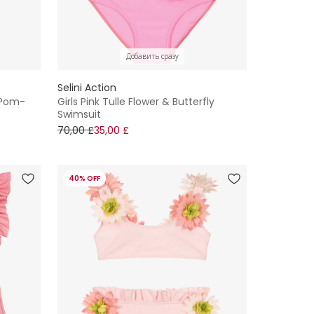
Добавить сразу
Selini Action
k Pom-
Girls Pink Tulle Flower & Butterfly
Swimsuit
70,00 £
35,00 £
40% OFF