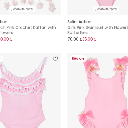
Добавить сразу
Добавить сразу
ction
Selini Action
ach Pink Crochet Kaftan with
Girls Pink Swimsuit with Flower
Flowers
Butterflies
30,00 £
70,00 £
35,00 £
F
50% OFF