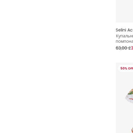
Selini A
Купальн
помпона
63,00 £
50% OF