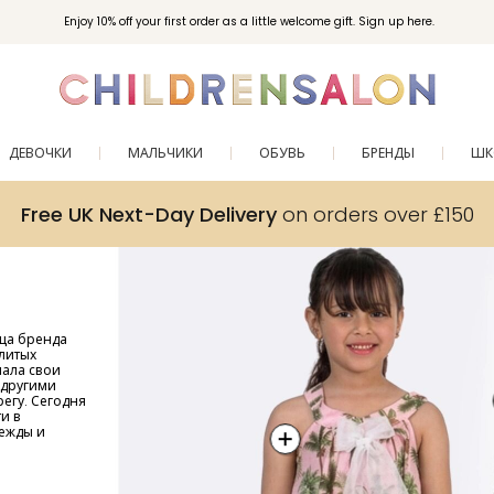
Enjoy 10% off your first order as a little welcome gift. Sign up here.
ДЕВОЧКИ
МАЛЬЧИКИ
ОБУВЬ
БРЕНДЫ
ШК
Free UK Next-Day Delivery
on orders over £150
ица бренда
алитых
шала свои
 другими
егу. Сегодня
и в
дежды и