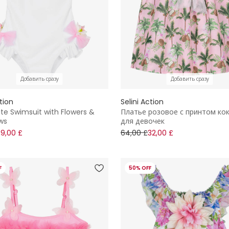
Добавить сразу
Добавить сразу
ction
Selini Action
ite Swimsuit with Flowers &
Платье розовое с принтом ко
ws
для девочек
39,00 £
64,00 £
32,00 £
F
50% OFF