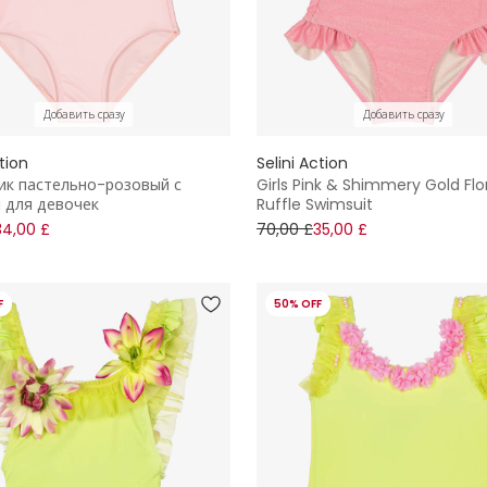
Добавить сразу
Добавить сразу
ction
Selini Action
ик пастельно-розовый с
Girls Pink & Shimmery Gold Flo
 для девочек
Ruffle Swimsuit
34,00 £
70,00 £
35,00 £
F
50% OFF