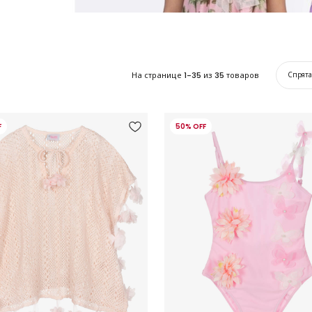
На странице
1-35
из
35
товаров
Спрят
F
50% OFF