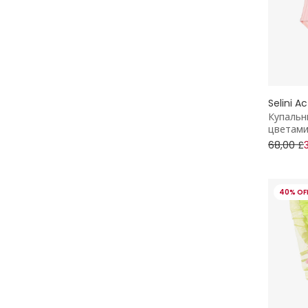
Selini A
Купальн
цветами
68,00 £
40% OF