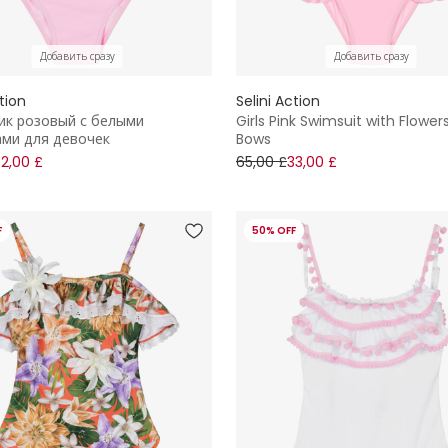
Добавить сразу
Добавить сразу
ction
Selini Action
ик розовый с белыми
Girls Pink Swimsuit with Flower
ми для девочек
Bows
32,00 £
65,00 £
33,00 £
F
50% OFF