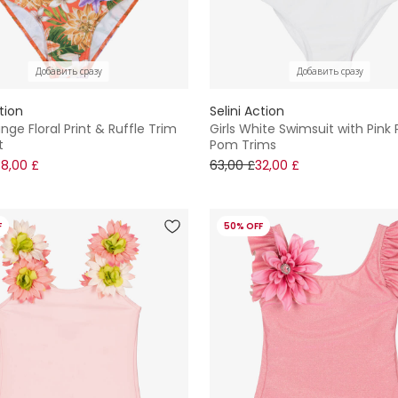
Добавить сразу
Добавить сразу
ction
Selini Action
ange Floral Print & Ruffle Trim
Girls White Swimsuit with Pin
t
Pom Trims
38,00 £
63,00 £
32,00 £
F
50% OFF