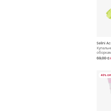
Selini A
Купальн
оборкам
69,00 £
40% OF