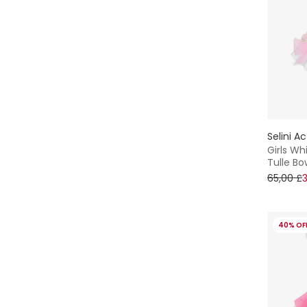
Selini A
Girls Wh
Tulle Bo
65,00 £
40% OF