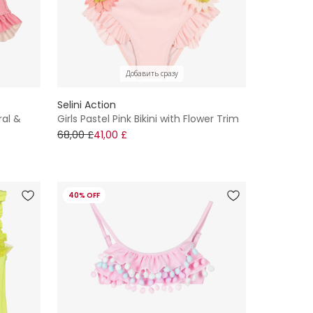
Добавить сразу
Selini Action
ral &
Girls Pastel Pink Bikini with Flower Trim
68,00 £
41,00 £
40% OFF