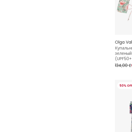
Olga Va
Купальн
зеленый
(UPF50+
134,00 £
50% OF