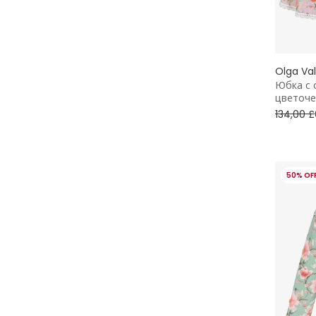
Шляпы от солнца
Olga Va
Юбка с 
цветоче
134,00 £
50% OF