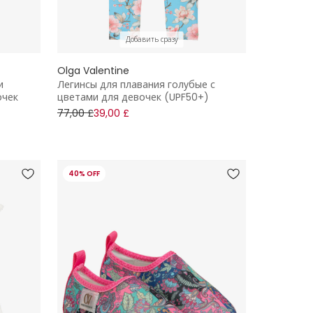
Добавить сразу
Olga Valentine
и
Легинсы для плавания голубые с
очек
цветами для девочек (UPF50+)
77,00 £
39,00 £
40% OFF