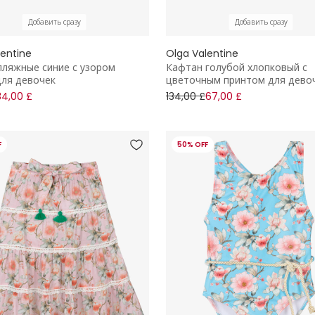
Добавить сразу
Добавить сразу
lentine
Olga Valentine
ляжные синие с узором
Кафтан голубой хлопковый с
для девочек
цветочным принтом для дево
34,00 £
134,00 £
67,00 £
F
50% OFF