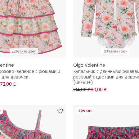
Добавить сразу
Добавить сразу
lentine
Olga Valentine
розово-зеленое с рюшами и
Купальник с длинными рукава
 для девочек
розовый с цветами для девоч
(UPF50+)
72,00 £
134,00 £
80,00 £
F
40% OFF