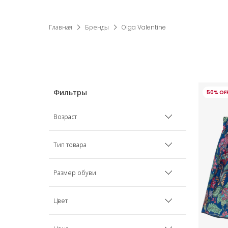
Главная
Бренды
Olga Valentine
50% OF
Возраст
3 года
Тип товара
4 года
Головные уборы
Размер обуви
5 лет
Купальные костюмы
EU 22 (5 UK)
Цвет
6 лет
Обувь
EU 23 (6 UK)