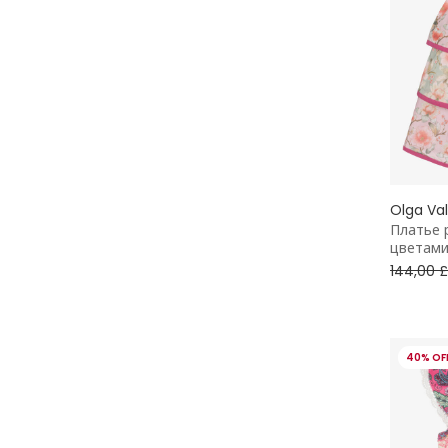
Olga Va
Платье 
цветами
144,00 £
40% OF