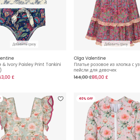
Добавить сразу
Добавить сразу
lentine
Olga Valentine
e & Ivory Paisley Print Tankini
Платье розовое из хлопка с у
)
пейсли для девочек
43,00 £
144,00 £
86,00 £
F
40% OFF