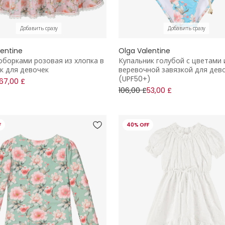
Добавить сразу
Добавить сразу
lentine
Olga Valentine
оборками розовая из хлопка в
Купальник голубой с цветами 
к для девочек
веревочной завязкой для дев
(UPF50+)
67,00 £
106,00 £
53,00 £
F
40% OFF