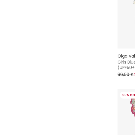
Olga Va
Girls Blu
(UPF50+
86,00 £
50% OF