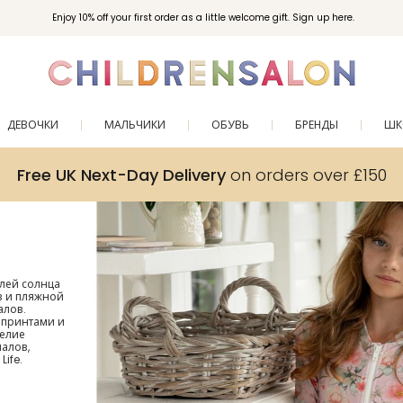
Enjoy 10% off your first order as a little welcome gift. Sign up here.
ДЕВОЧКИ
МАЛЬЧИКИ
ОБУВЬ
БРЕНДЫ
ШК
Free UK Next-Day Delivery
on orders over £150
елей солнца
в и пляжной
алов.
 принтами и
делие
алов,
Life.