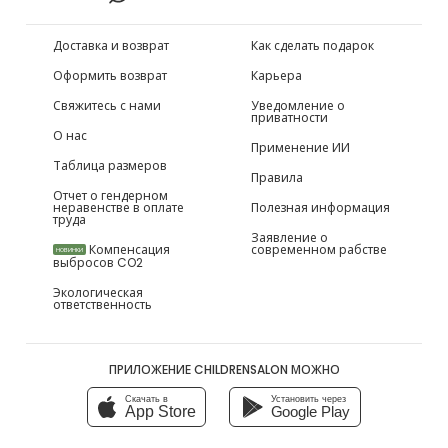
Доставка и возврат
Как сделать подарок
Оформить возврат
Карьера
Свяжитесь с нами
Уведомление о
приватности
О нас
Применение ИИ
Таблица размеров
Правила
Отчет о гендерном
неравенстве в оплате
Полезная информация
труда
Заявление о
Компенсация
современном рабстве
НОВИНКИ
выбросов CO2
Экологическая
ответственность
ПРИЛОЖЕНИЕ CHILDRENSALON МОЖНО
Скачать в
Установить через
App Store
Google Play