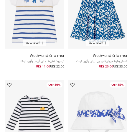
إضافة سريعة
إضافة سريعة
Week-end à la mer
Week-end à la mer
فستان بطبعة مرجان قطن لون أبيض وأزرق للبنات
تيشيرت قطن مقلم لون أبيض وأزرق للبنات
UK£ 11.00
UK£ 22.00
UK£ 20.00
UK£ 33.00
40% OFF
45% OFF