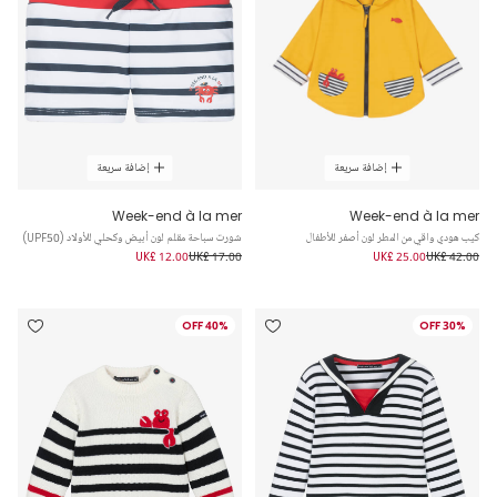
إضافة سريعة
إضافة سريعة
Week-end à la mer
Week-end à la mer
كيب هودي واقي من المطر لون أصفر للأطفال
شورت سباحة مقلم لون أبيض وكحلي للأولاد (UPF50)
UK£ 12.00
UK£ 17.00
UK£ 25.00
UK£ 42.00
40% OFF
30% OFF