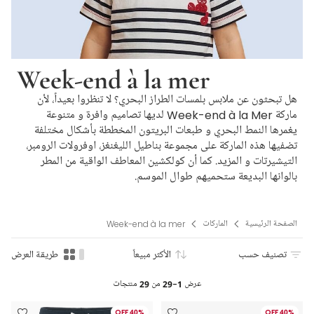
Week-end à la mer
هل تبحثون عن ملابس بلمسات الطراز البحري؟ لا تنظروا بعيداً، لأن
ماركة Week-end à la Mer لديها تصاميم وافرة و متنوعة
يغمرها النمط البحري و طبعات البريتون المخططة بأشكال مختلفة
تضفيها هذه الماركة على مجموعة بناطيل الليغنغز، اوفرولات الرومبر،
التيشيرتات و المزيد. كما أن كولكشين المعاطف الواقية من المطر
بالوانها البديعة ستحميهم طوال الموسم.
الصفحة الرئيسية
الماركات
Week-end à la mer
تصنيف حسب
الأكثر مبيعاً
طريقة العرض
عرض
1-29
من
29
منتجات
40% OFF
40% OFF