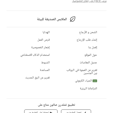
يرجى الاطلاع على إشعار الخصوصية.
الملابس الصديقة للبيئة
الشحن و الأرجاع
الهدايا
إنشاء طلب الإرجاع
فرص العمل
إتصل بنا
إشعار الخصوصية
حول الموقع
استخدام الذكاء الاصطناعي
جدول المقاسات
الشروط
تقرير عن الفجوة في الرواتب
المساعدة
بين الجنسين
تقرير عن الرق الحديث
الحياد الكربوني
جديد
التزاماتنا البيئية
تطبيق تشلدرن صالون متاح على
تحميل التطبيق من
احصلوا على التطبيق من