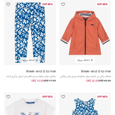
40% OFF
40% OFF
إضافة سريعة
إضافة سريعة
Week-end à la mer
Week-end à la mer
معطف واقي من المطر مبطن بخطوط بريتون لون برتقالي
بنطلون ليقنز بطبعة مرجان قطن لون أبيض وأزرق للبنات
UK£ 10.00
UK£ 17.00
UK£ 26.00
UK£ 43.00
50% OFF
40% OFF