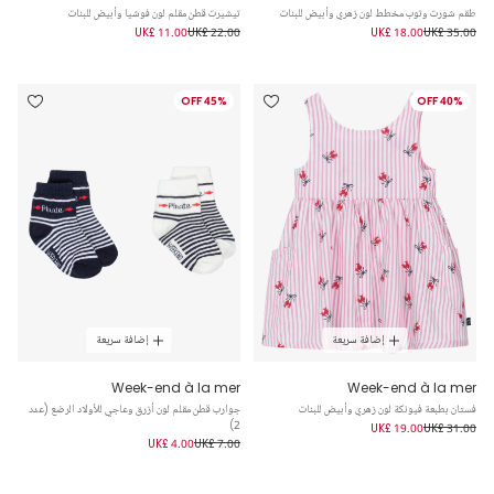
طقم شورت وتوب مخطط لون زهري وأبيض للبنات
تيشيرت قطن مقلم لون فوشيا وأبيض للبنات
UK£ 11.00
UK£ 22.00
UK£ 18.00
UK£ 35.00
45% OFF
40% OFF
إضافة سريعة
إضافة سريعة
Week-end à la mer
Week-end à la mer
فستان بطبعة فيونكة لون زهري وأبيض للبنات
جوارب قطن مقلم لون أزرق وعاجي للأولاد الرضع (عدد
2)
UK£ 19.00
UK£ 31.00
UK£ 4.00
UK£ 7.00