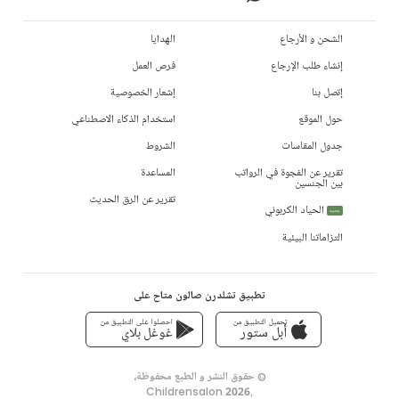
الشحن و الأرجاع
الهدايا
إنشاء طلب الإرجاع
فرص العمل
إتصل بنا
إشعار الخصوصية
حول الموقع
استخدام الذكاء الاصطناعي
جدول المقاسات
الشروط
تقرير عن الفجوة في الرواتب
المساعدة
بين الجنسين
تقرير عن الرق الحديث
الحياد الكربوني
جديد
التزاماتنا البيئية
تطبيق تشلدرن صالون متاح على
تحميل التطبيق من
احصلوا على التطبيق من
أبل ستور
غوغل بلاي
© حقوق النشر و الطبع محفوظة،
Childrensalon 2026
,