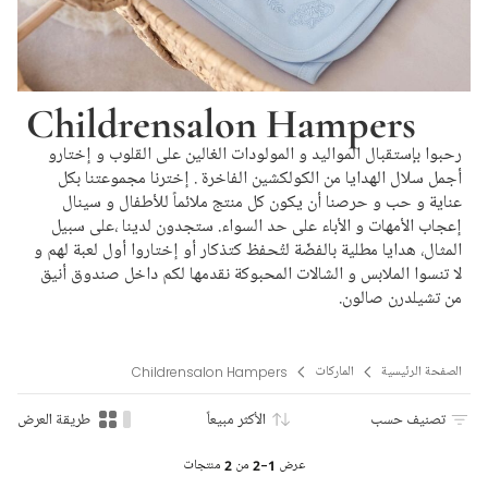
Childrensalon Hampers
رحبوا بإستقبال المواليد و المولودات الغالين على القلوب و إختارو
أجمل سلال الهدايا من الكولكشين الفاخرة . إخترنا مجموعتنا بكل
عناية و حب و حرصنا أن يكون كل منتج ملائماً للأطفال و سينال
إعجاب الأمهات و الأباء على حد السواء. ستجدون لدينا ،على سبيل
المثال، هدايا مطلية بالفضّة لتُحفظ كتذكار أو إختاروا أول لعبة لهم و
لا تنسوا الملابس و الشالات المحبوكة نقدمها لكم داخل صندوق أنيق
من تشيلدرن صالون.
الصفحة الرئيسية
الماركات
Childrensalon Hampers
تصنيف حسب
الأكثر مبيعاً
طريقة العرض
عرض
1-2
من
2
منتجات