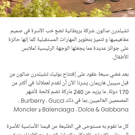
تشيلدرن صالون، شركة بريطانية تضع حُب الأُسرة في صميم
مفاهيميها و تتميز بتطوير المهارات المستقبلية كما إنها حائزة
على جوائز عديدة مما يجعلها الوجهة الرئيسية لملابس
الأطفال.
بعد مُضي سبعة عقود على إفتتاح بوتيك تشيلدرن صالون من
قبل سيبيل هاريمان، يسُرنا الآن أن نُقدم لعملائنا في أكثر من
170 دولة، ما يزيد عن 240 ماركة تضم لائحة لأشهر
المصممين العالميين، بما في ذلك
Gucci
،
Burberry
،
Dolce & Gabbana
،
Balenciaga
و
Moncler
.
كل ما نقوم به مستوحى في الطليعة من قيمنا الأساسية للأسرة