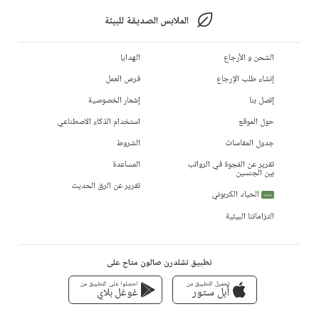
الملابس الصديقة للبيئة
الشحن و الأرجاع
الهدايا
إنشاء طلب الإرجاع
فرص العمل
إتصل بنا
إشعار الخصوصية
حول الموقع
استخدام الذكاء الاصطناعي
جدول المقاسات
الشروط
تقرير عن الفجوة في الرواتب
المساعدة
بين الجنسين
تقرير عن الرق الحديث
الحياد الكربوني
جديد
التزاماتنا البيئية
تطبيق تشلدرن صالون متاح على
تحميل التطبيق من
احصلوا على التطبيق من
أبل ستور
غوغل بلاي