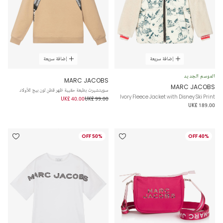
إضافة سريعة
إضافة سريعة
الموسم الجديد
MARC JACOBS
MARC JACOBS
سويتشيرت بطبعة حقيبة ظهر قطن لون بيج للأولاد
Ivory Fleece Jacket with Disney Ski Print
UK£ 40.00
UK£ 99.00
UK£ 189.00
50% OFF
40% OFF