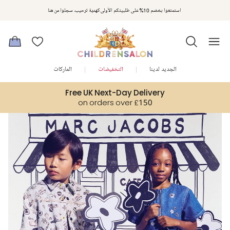
مكافآت تشلدرن صالون | اجمعوا النقاط مع كل عملية شراء لتحصلوا على هدايا حصرية وعروض مصممة خصيصا لتلبي
استمتعوا بخصم 10% على طلبيتكم الأولى كهدية ترحيب. سجلوا من هنا
متطلباتكم
الجديد لدينا
التخفيضات
الماركات
Free UK Next-Day Delivery
on orders over £150