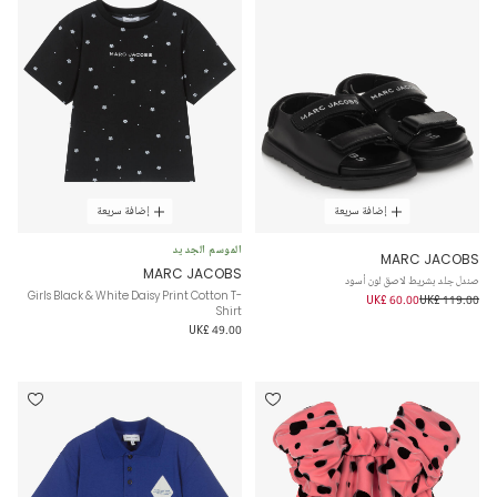
إضافة سريعة
إضافة سريعة
الموسم الجديد
MARC JACOBS
MARC JACOBS
صندل جلد بشريط لاصق لون أسود
Girls Black & White Daisy Print Cotton T-
UK£ 60.00
UK£ 119.00
Shirt
UK£ 49.00