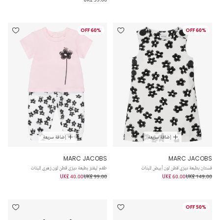
60% OFF
60% OFF
إضافة سريعة
إضافة سريعة
MARC JACOBS
MARC JACOBS
فستان بطبعة ديزي قطن لون أبيض للبنات
طقم ليقنز بطبعة ديزي قطن لون زهري للبنات
UK£ 40.00
UK£ 99.00
UK£ 60.00
UK£ 149.00
50% OFF