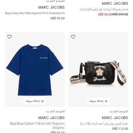
الموسم الجديد
MARC JACOBS
MARC JACOBS
فستان بفيونكة أورغانزا لون زهري فاتح للبنات
Boys Grey Marl Backpack Print Sweatshirt
UK£ 98.00
UK£ 245.00
UK£ 95.00
إضافة سريعة
إضافة سريعة
الموسم الجديد
الموسم الجديد
MARC JACOBS
MARC JACOBS
حقيبة كروس بودي لون أسود للبنات (18 سم)
Boys Blue Cotton T-Shirt with Popcorn
Graphic
UK£ 115.00
UK£ 59.00