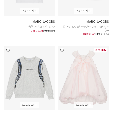
إضافة سريعة
إضافة سريعة
MARC JACOBS
MARC JACOBS
حقيبة كروس بودي بشعار مرصع لون زهري للبنات (17
تيشيرت قطن لون أبيض للأولاد
سم)
UK£ 30.00
UK£ 60.00
UK£ 71.00
UK£ 119.00
60% OFF
إضافة سريعة
إضافة سريعة