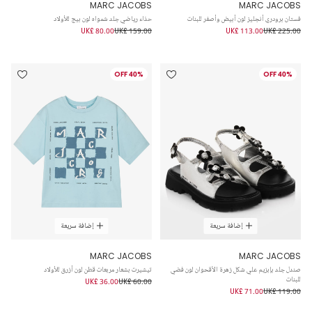
MARC JACOBS
MARC JACOBS
فستان برودري أنجليز لون أبيض وأصفر للبنات
حذاء رياضي جلد شمواه لون بيج للأولاد
UK£ 80.00
UK£ 159.00
UK£ 113.00
UK£ 225.00
40% OFF
40% OFF
إضافة سريعة
إضافة سريعة
MARC JACOBS
MARC JACOBS
صندل جلد بإبزيم علي شكل زهرة الأقحوان لون فضي
تيشيرت بشعار مربعات قطن لون أزرق للأولاد
للبنات
UK£ 36.00
UK£ 60.00
UK£ 71.00
UK£ 119.00