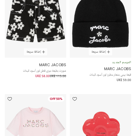
إضافة سريعة
إضافة سريعة
الموسم الجديد
MARC JACOBS
MARC JACOBS
شورت بطبعة ديزي قطن لون أسود للبنات
قبعة بيني بشعار مطرز لون أسود للبنات
UK£ 58.00
UK£ 115.00
UK£ 59.00
50% OFF