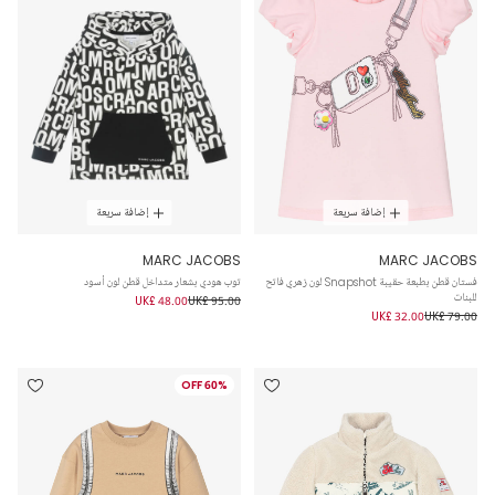
إضافة سريعة
إضافة سريعة
MARC JACOBS
MARC JACOBS
فستان قطن بطبعة حقيبة Snapshot لون زهري فاتح
توب هودي بشعار متداخل قطن لون أسود
للبنات
UK£ 48.00
UK£ 95.00
UK£ 32.00
UK£ 79.00
60% OFF