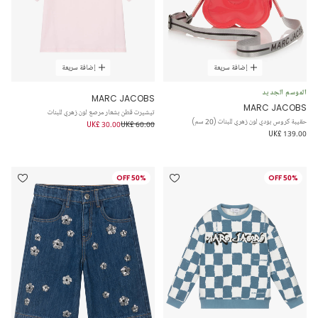
إضافة سريعة
إضافة سريعة
الموسم الجديد
MARC JACOBS
MARC JACOBS
تيشيرت قطن بشعار مرصع لون زهري للبنات
حقيبة كروس بودي لون زهري للبنات (20 سم)
UK£ 30.00
UK£ 60.00
UK£ 139.00
50% OFF
50% OFF