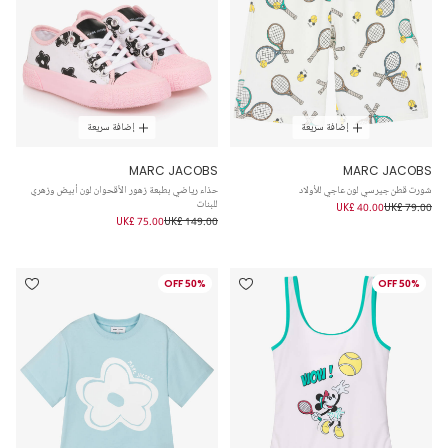
إضافة سريعة
إضافة سريعة
MARC JACOBS
MARC JACOBS
شورت قطن جيرسي لون عاجي للأولاد
حذاء رياضي بطبعة زهور الأقحوان لون أبيض وزهري
للبنات
UK£ 40.00
UK£ 79.00
UK£ 75.00
UK£ 149.00
50% OFF
50% OFF