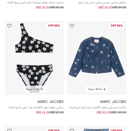
بنطلون رياضي جيرسي ميكي ماوس لون أبيض
تيشيرت بيكيه بشعار مونوغرام لون عاجي وبيج للأولاد
UK£ 30.00
UK£ 60.00
UK£ 50.00
UK£ 99.00
50% OFF
50% OFF
إضافة سريعة
إضافة سريعة
MARC JACOBS
MARC JACOBS
جاكيت دنيم مزين بزهور الأقحوان بترتر لون أزرق للبنات
بيكيني بطبعة زهور الأقحوان لون أبيض وأسود للبنات
UK£ 43.00
UK£ 85.00
UK£ 85.00
UK£ 169.00
50% OFF
60% OFF