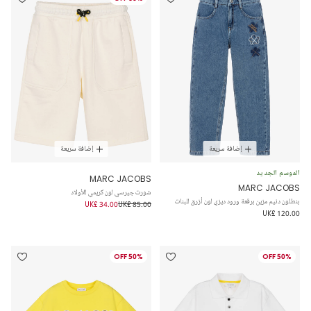
إضافة سريعة
إضافة سريعة
الموسم الجديد
MARC JACOBS
MARC JACOBS
شورت جيرسي لون كريمي للأولاد
بنطلون دنيم مزين برقعة ورود ديزي لون أزرق للبنات
UK£ 34.00
UK£ 85.00
UK£ 120.00
50% OFF
50% OFF