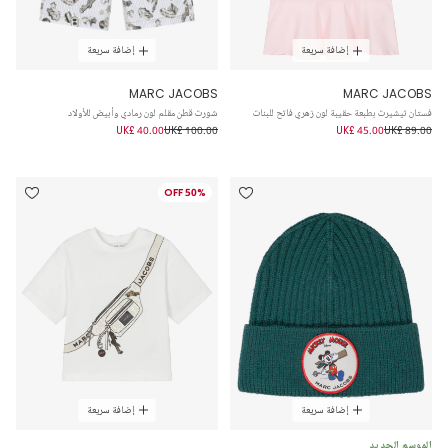
إضافة سريعة
إضافة سريعة
MARC JACOBS
MARC JACOBS
فستان تيشيرت بطبعة حقيبة لون زهري فاتح للبنات
شورت قطن مقلم لون رمادي وأبيض للأولاد
UK£ 40.00
UK£ 100.00
UK£ 45.00
UK£ 89.00
50% OFF
إضافة سريعة
إضافة سريعة
الموسم الجديد