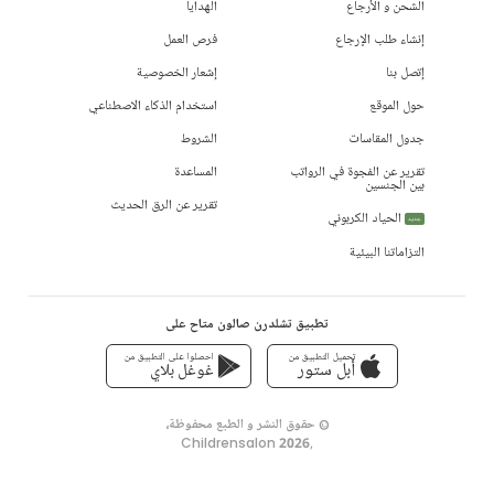
الشحن و الأرجاع
الهدايا
إنشاء طلب الإرجاع
فرص العمل
إتصل بنا
إشعار الخصوصية
حول الموقع
استخدام الذكاء الاصطناعي
جدول المقاسات
الشروط
تقرير عن الفجوة في الرواتب
المساعدة
بين الجنسين
تقرير عن الرق الحديث
الحياد الكربوني
جديد
التزاماتنا البيئية
تطبيق تشلدرن صالون متاح على
تحميل التطبيق من
احصلوا على التطبيق من
أبل ستور
غوغل بلاي
© حقوق النشر و الطبع محفوظة،
Childrensalon 2026
,