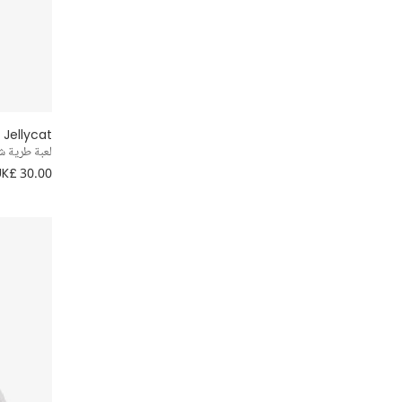
Jellycat
لعبة طرية شكل
UK£ 30.00