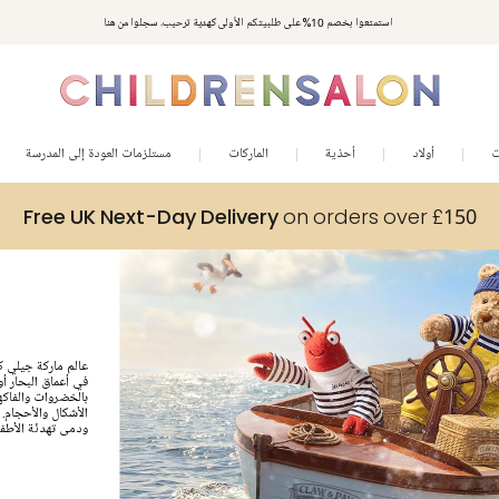
استمتعوا بخصم 10% على طلبيتكم الأولى كهدية ترحيب. سجلوا من هنا
ت
أولاد
أحذية
الماركات
مستلزمات العودة إلى المدرسة
Free UK Next-Day Delivery
on orders over £150
في أعماق البحار أو
بالخضروات والفاكه
الأشكال والأحجام.
ودمى تهدئة الأطفا