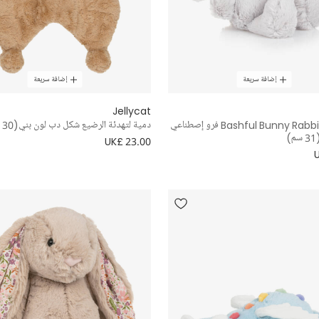
إضافة سريعة
إضافة سريعة
Jellycat
لعبة طرية Bashful Bunny Rabbit فرو إصطناعي
دمية لتهدئة الرضيع شكل دب لون بني(30 سم)
)
UK£ 23.00