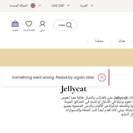
العربية
UK£ GBP
المملكة المتحدة
بحث
حسابي
قائمة الأمنيات
الحقيبة
هدايا
مجلتنا
التخفيضات
Jellycat
عالم ماركة جيلي كات Jellycat ملئ بالغرائب والخيال. تعالوا معنا لنغوص
 لنقوم برحلة في الأدغال أو للتنزه في الحدائق المليئة
ة ونكتشف تشكيلة من الألعاب والدمى المحشوة بجميع
 ماركة جيلي كات تُقدم أيضاً كتب أنشطة وإكسسوارات
ل الرضع.