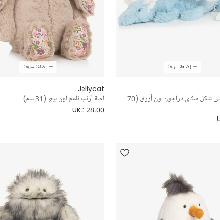
إضافة سريعة
إضافة سريعة
Jellycat
لعبة طرية على شكل سكاى دراجون لون أزرق (70
لعبة أرنب ناعم لون بيج (31 سم)
UK£ 28.00