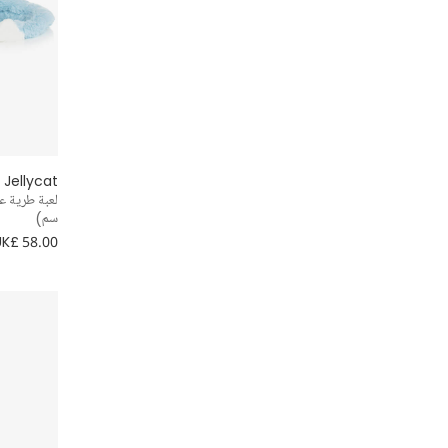
Jellycat
سم)
UK£ 58.00