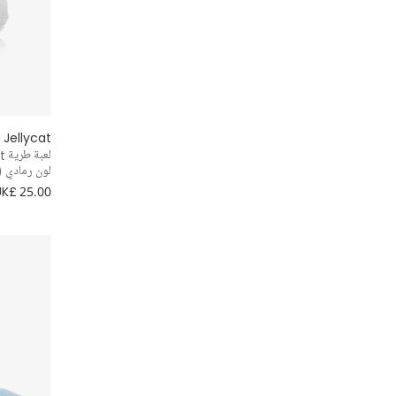
Jellycat
لون رمادي (31 سم
UK£ 25.00