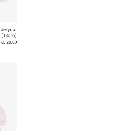
7- 8 سنوات
أحمر
9 - 10 سنوات
فضي
Jellycat
11 - 12 سنة
r (13cm)
أبيض
UK£ 28.00
13 - 14 سنة
أصفر
15 - 16 سنة
16+ سنة