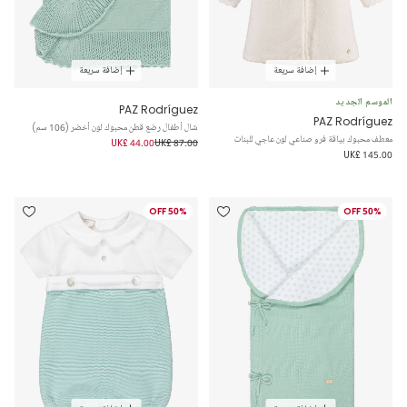
إضافة سريعة
إضافة سريعة
الموسم الجديد
PAZ Rodríguez
PAZ Rodríguez
شال أطفال رضع قطن محبوك لون أخضر (106 سم)
معطف محبوك بياقة فرو صناعي لون عاجي للبنات
UK£ 44.00
UK£ 87.00
UK£ 145.00
50% OFF
50% OFF