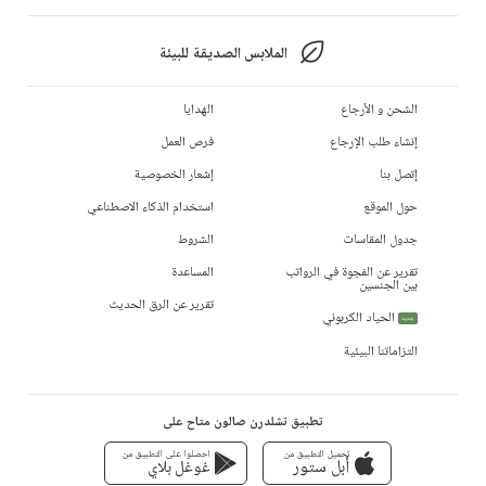
الملابس الصديقة للبيئة
الشحن و الأرجاع
الهدايا
إنشاء طلب الإرجاع
فرص العمل
إتصل بنا
إشعار الخصوصية
حول الموقع
استخدام الذكاء الاصطناعي
جدول المقاسات
الشروط
تقرير عن الفجوة في الرواتب
المساعدة
بين الجنسين
تقرير عن الرق الحديث
الحياد الكربوني
جديد
التزاماتنا البيئية
تطبيق تشلدرن صالون متاح على
تحميل التطبيق من
احصلوا على التطبيق من
أبل ستور
غوغل بلاي