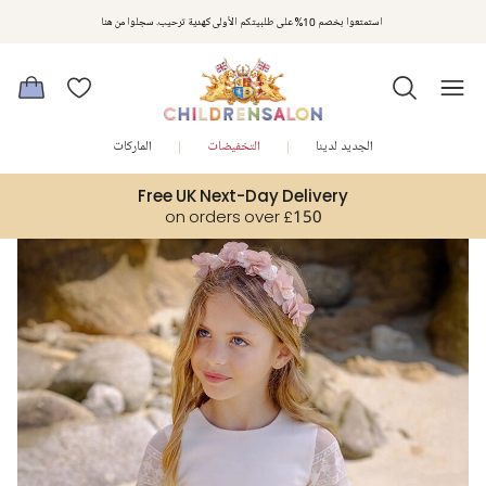
مكافآت تشلدرن صالون | اجمعوا النقاط مع كل عملية شراء لتحصلوا على هدايا حصرية وعروض مصممة خصيصا لتلبي
استمتعوا بخصم 10% على طلبيتكم الأولى كهدية ترحيب. سجلوا من هنا
متطلباتكم
الجديد لدينا
التخفيضات
الماركات
Free UK Next-Day Delivery
on orders over £150