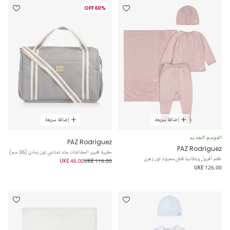
60% OFF
إضافة سريعة
إضافة سريعة
الموسم الجديد
PAZ Rodríguez
PAZ Rodríguez
حقيبة تغيير الحفاضات جلد صناعي لون رمادي (36 سم)
طقم أفرول وبطانية قطن محبوك لون زهري
UK£ 46.00
UK£ 116.00
UK£ 126.00