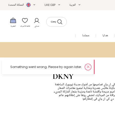
العربية
UK£ GBP
المملكة المتحدة
بحث
حسابي
قائمة الأمنيات
الحقيبة
هدايا
مجلتنا
التخفيضات
DKNY
ي ان واي تصاميمها من أضواء مدينة نيويورك الساطعة
كيلة ملابس عصرية ومثالية لجميع مغامرات الصغار.
ميم مريحة وأقمشة ناعمة ومزينة بشعار الماركة الجريء
قة من الميتاليك لتضفي رونقا على إطلالتهم. عالم
 دي كي ان واي في إنتظاركم!