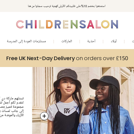
استمتعوا بخصم 10% على طلبيتكم الأولى كهدية ترحيب. سجلوا من هنا
ت
أولاد
أحذية
الماركات
مستلزمات العودة إلى المدرسة
Free UK Next-Day Delivery
on orders over £150
تستلهم ماركة دي ك
لتقدم لكم أجمل تش
مجموعة تتميز بتصا
إلى جانب لمسات برا
الأزياء والموضة من