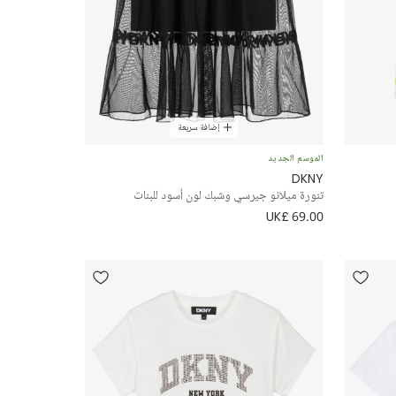
إضافة سريعة
الموسم الجديد
DKNY
تنورة ميلانو جيرسي وشبك لون أسود للبنات
UK£ 69.00