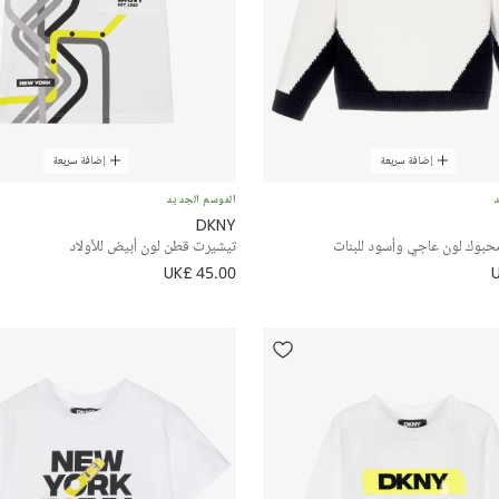
إضافة سريعة
إضافة سريعة
د
الموسم الجديد
DKNY
حبوك لون عاجي وأسود للبنات
تيشيرت قطن لون أبيض للأولاد
UK£ 45.00