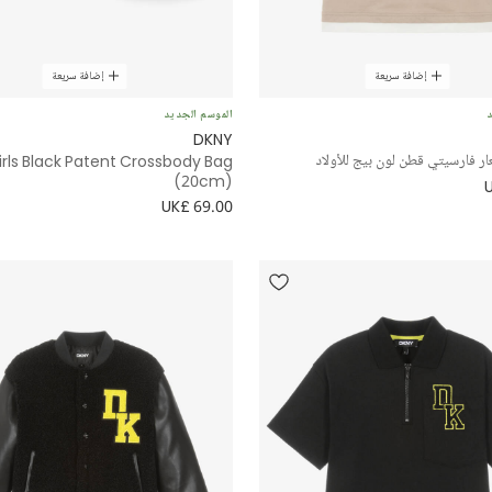
إضافة سريعة
إضافة سريعة
د
الموسم الجديد
DKNY
ر فارسيتي قطن لون بيج للأولاد
irls Black Patent Crossbody Bag
(20cm)
UK£ 69.00