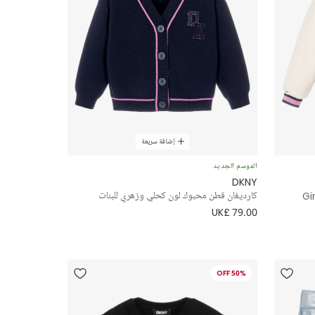
إضافة سريعة
الموسم الجديد
DKNY
Gi
كارديغان قطن محبوك لون كحلي وزهري للبنات
UK£ 79.00
50% OFF