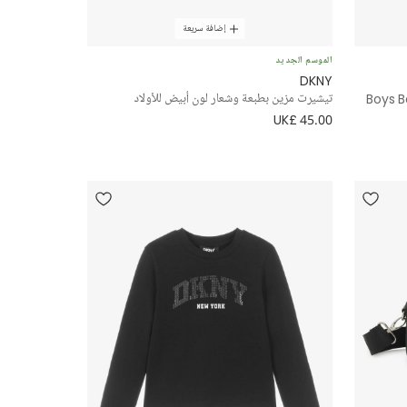
إضافة سريعة
الموسم الجديد
DKNY
Boys B
تيشيرت مزين بطبعة وشعار لون أبيض للأولاد
UK£ 45.00