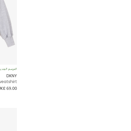
الموسم الجدي
DKNY
weatshirt
UK£ 69.00