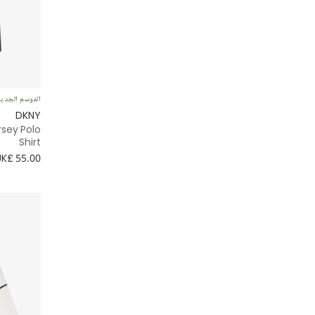
جيرسي
ملابس رياضية
كارغو
الموسم الجدي
DKNY
rsey Polo
ترنش
Shirt
UK£ 55.00
منفوخ
بينافور
مناسبة خاصة
Striped