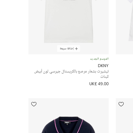
إضافة سريعة
الموسم الجديد
DKNY
تيشيرت بشعار مرصع بالكريستال جيرسي لون أبيض
للبنات
UK£ 49.00