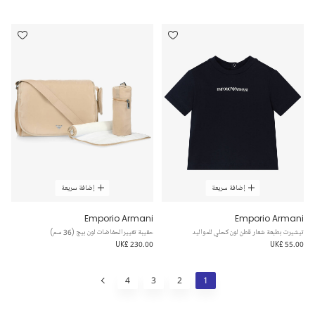
إضافة سريعة
إضافة سريعة
Emporio Armani
Emporio Armani
تيشيرت بطبعة شعار قطن لون كحلي للمواليد
حقيبة تغييرالحفاضات لون بيج (36 سم)
UK£ 230.00
UK£ 55.00
4
3
2
1