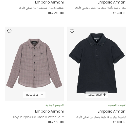
Emporio Armani
Emporio Armani
بدلة رياضية بألوان بلوك لون أخضر وعاجي للأولاد
بنطلون كاجوال هيرينغبون لون كحلي للأولاد
UK£ 210.00
UK£ 260.00
إضافة سريعة
إضافة سريعة
الموسم الجديد
الموسم الجديد
Emporio Armani
Emporio Armani
تيشيرت بولو بياقة مزينة بشعار لون كحلي للأولاد
Boys Purple Grid Check Cotton Shirt
UK£ 150.00
UK£ 100.00