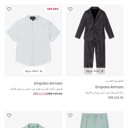
50% OFF
إضافة سريعة
إضافة سريعة
الموسم الجديد
Emporio Armani
Emporio Armani
قميص بأكمام قصيرة مقلم لون أخضر وأبيض للأولاد
بدلة كاروهات لون أحمر ورمادي للأولاد
UK£ 63.00
UK£ 125.00
UK£ 620.00