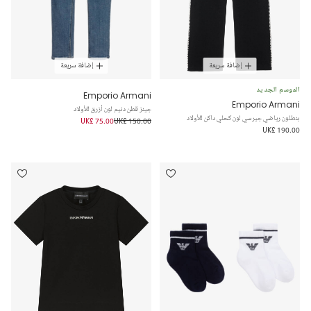
إضافة سريعة
إضافة سريعة
الموسم الجديد
Emporio Armani
Emporio Armani
جينز قطن دنيم لون أزرق للأولاد
بنطلون رياضي جيرسي لون كحلي داكن للأولاد
UK£ 75.00
UK£ 150.00
UK£ 190.00