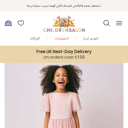
مكافآت تشلدرن صالون | اجمعوا النقاط مع كل عملية شراء لتحصلوا على هدايا حصرية وعروض مصممة خصيصا لتلبي
استمتعوا بخصم 10% على طلبيتكم الأولى كهدية ترحيب. سجلوا من هنا
متطلباتكم
الجديد لدينا
التخفيضات
الماركات
Free UK Next-Day Delivery
on orders over £150