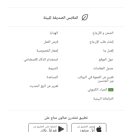
الملابس الصديقة للبيئة
الشحن و الأرجاع
الهدايا
إنشاء طلب الإرجاع
فرص العمل
إتصل بنا
إشعار الخصوصية
حول الموقع
استخدام الذكاء الاصطناعي
جدول المقاسات
الشروط
تقرير عن الفجوة في الرواتب
المساعدة
بين الجنسين
تقرير عن الرق الحديث
الحياد الكربوني
جديد
التزاماتنا البيئية
تطبيق تشلدرن صالون متاح على
تحميل التطبيق من
احصلوا على التطبيق من
أبل ستور
غوغل بلاي