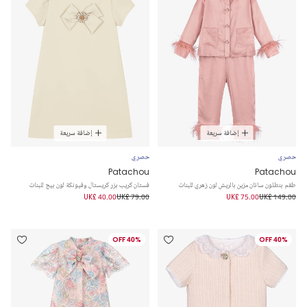
إضافة سريعة
إضافة سريعة
حصري
حصري
Patachou
Patachou
طقم بنطلون ساتان مزين بالريش لون زهري للبنات
فستان كريب بزر كريستال وفيونكة لون بيج للبنات
UK£ 40.00
UK£ 79.00
UK£ 75.00
UK£ 149.00
40% OFF
40% OFF