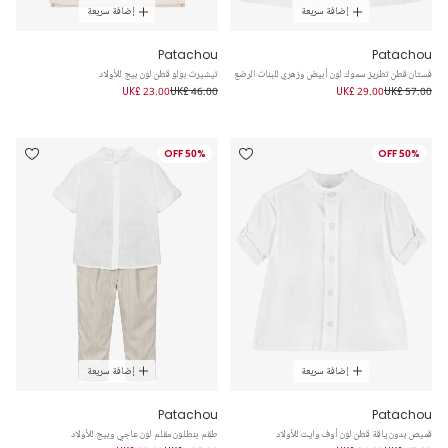
إضافة سريعة
إضافة سريعة
Patachou
Patachou
فستان قطن تطريز سموك لون أبيض وزهري للبنات الرضع
تيشيرت بولو قطن لون بيج للأولاد
UK£ 23.00
UK£ 46.00
UK£ 29.00
UK£ 57.00
50% OFF
50% OFF
إضافة سريعة
إضافة سريعة
Patachou
Patachou
قميص بدون ياقة قطن لون أوف وايت للأولاد
طقم بنطلون مقلم لون عاجي وبيج للأولاد