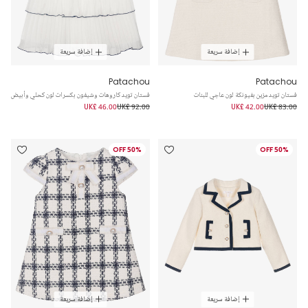
إضافة سريعة
إضافة سريعة
Patachou
Patachou
فستان تويد مزين بفيونكة لون عاجي للبنات
فستان تويد كاروهات وشيفون بكسرات لون كحلي وأبيض
UK£ 46.00
UK£ 92.00
UK£ 42.00
UK£ 83.00
50% OFF
50% OFF
إضافة سريعة
إضافة سريعة