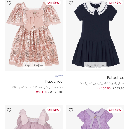
50% OFF
40% OFF
إضافة سريعة
إضافة سريعة
حصري
Patachou
Patachou
فستان بكسرات قطن بيكيه لون كحلي للبنات
فستان دانتيل مزين بفيونكة كريب لون زهري للبنات
UK£ 50.00
UK£ 83.00
UK£ 63.00
UK£ 125.00
50% OFF
50% OFF