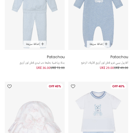
إضافة سريعة
إضافة سريعة
Patachou
Patachou
أفارول بيبي غرو قطن لون أزرق للأولاد الرضع
بدلة رياضية بطبعة دب تيدي قطن لون أزرق
UK£ 36.00
UK£ 72.00
UK£ 29.00
UK£ 49.00
40% OFF
40% OFF