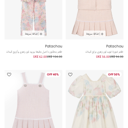
إضافة سريعة
إضافة سريعة
Patachou
Patachou
طقم تنورة تويد لون زهري براق للبنات
طقم بنطلون دانتيل بطبعة ورود لون زهري وأزرق للبنات
UK£ 62.00
UK£ 104.00
UK£ 56.00
UK£ 94.00
40% OFF
50% OFF