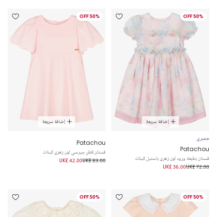
50% OFF
50% OFF
إضافة سريعة
إضافة سريعة
حصري
Patachou
Patachou
فستان قطن جيرسي لون زهري للبنات
فستان بطبعة ورود لون زهري باستيل للبنات
UK£ 42.00
UK£ 83.00
UK£ 36.00
UK£ 72.00
50% OFF
50% OFF