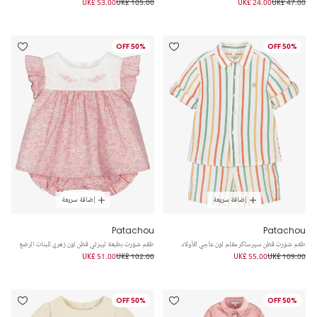
UK£ 53.00
UK£ 105.00
UK£ 24.00
UK£ 47.00
50% OFF
50% OFF
إضافة سريعة
إضافة سريعة
Patachou
Patachou
طقم شورت قطن سيرساكر مقلم لون عاجي للأولاد
طقم شورت بطبعة ليبرتي قطن لون زهري للبنات الرضع
UK£ 51.00
UK£ 102.00
UK£ 55.00
UK£ 109.00
50% OFF
50% OFF