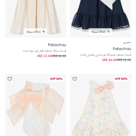
إضافة سريعة
إضافة سريعة
حصري
Patachou
Patachou
فستان بياقة صدفية قطن لون بيج للبنات
فستان شيفون بفيونكة لون عاجي وكحلي للبنات
UK£ 33.00
UK£ 66.00
UK£ 46.00
UK£ 92.00
50% OFF
50% OFF