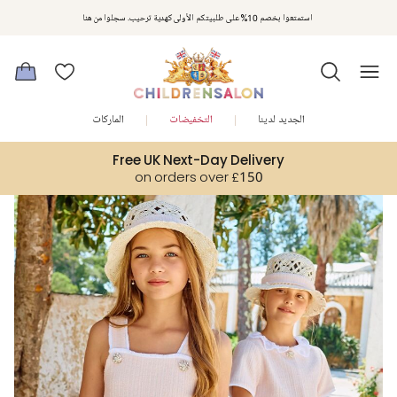
مكافآت تشلدرن صالون | اجمعوا النقاط مع كل عملية شراء لتحصلوا على هدايا حصرية وعروض مصممة خصيصا لتلبي
استمتعوا بخصم 10% على طلبيتكم الأولى كهدية ترحيب. سجلوا من هنا
متطلباتكم
الجديد لدينا
التخفيضات
الماركات
Free UK Next-Day Delivery
on orders over £150