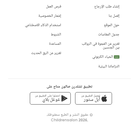
إنشاء طلب الإرجاع
فرص العمل
إتصل بنا
إشعار الخصوصية
حول الموقع
استخدام الذكاء الاصطناعي
جدول المقاسات
الشروط
تقرير عن الفجوة في الرواتب
المساعدة
بين الجنسين
تقرير عن الرق الحديث
الحياد الكربوني
جديد
التزاماتنا البيئية
تطبيق تشلدرن صالون متاح على
تحميل التطبيق من
احصلوا على التطبيق من
أبل ستور
غوغل بلاي
© حقوق النشر و الطبع محفوظة،
Childrensalon 2026
,