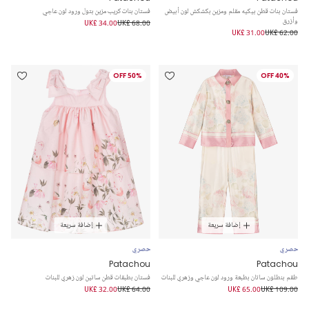
فستان بنات قطن بيكيه مقلم ومزين بكشكش لون أبيض
فستان بنات كريب مزين بتول ورود لون عاجي
وأزرق
UK£ 34.00
UK£ 68.00
UK£ 31.00
UK£ 62.00
50% OFF
40% OFF
إضافة سريعة
إضافة سريعة
حصري
حصري
Patachou
Patachou
طقم بنطلون ساتان بطبعة ورود لون عاجي وزهري للبنات
فستان بطبقات قطن ساتين لون زهري للبنات
UK£ 32.00
UK£ 64.00
UK£ 65.00
UK£ 109.00