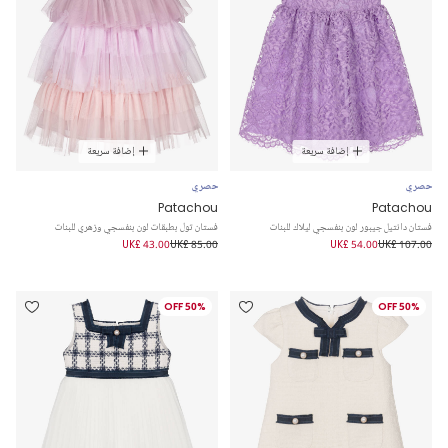
إضافة سريعة
إضافة سريعة
حصري
حصري
Patachou
Patachou
فستان دانتيل جيبور لون بنفسجي ليلاك للبنات
فستان تول بطبقات لون بنفسجي وزهري للبنات
UK£ 43.00
UK£ 85.00
UK£ 54.00
UK£ 107.00
50% OFF
50% OFF