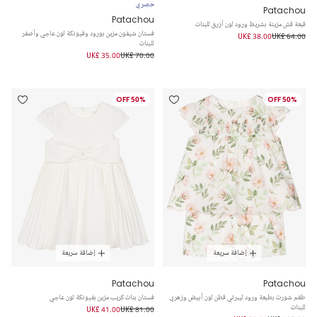
حصري
Patachou
Patachou
قبعة قش مزينة بشريط ورود لون أزرق للبنات
فستان شيفون مزين بورود وفيونكة لون عاجي وأصفر
UK£ 38.00
UK£ 64.00
للبنات
UK£ 35.00
UK£ 70.00
50% OFF
50% OFF
إضافة سريعة
إضافة سريعة
Patachou
Patachou
طقم شورت بطبعة ورود ليبرتي قطن لون أبيض وزهري
فستان بنات كريب مزين بفيونكة لون عاجي
للبنات
UK£ 41.00
UK£ 81.00