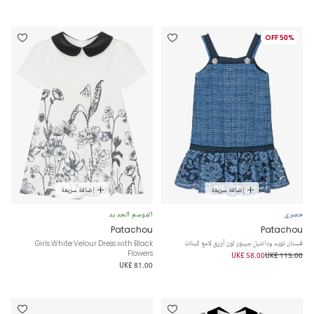
50% OFF
إضافة سريعة
إضافة سريعة
حصري
الموسم الجديد
Patachou
Patachou
فستان تويد ودانتيل جيبور لون أزرق لامع للبنات
Girls White Velour Dress with Black
Flowers
UK£ 58.00
UK£ 115.00
UK£ 81.00