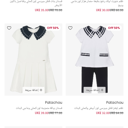
طقم شورت أولاد رضع بطبعة حصان هزاز لون عاجي
فستان بنات قطن جيرسي لون كحلي وتفاصيل باللون
وبيج
الأبيض
UK£ 35.00
UK£ 70.00
UK£ 30.00
UK£ 60.00
50% OFF
50% OFF
إضافة سريعة
إضافة سريعة
Patachou
Patachou
طقم ليقنز قطن جيرسي لون أبيض وكحلي للبنات
فستان بياقة متموجة لون كحلي وعاجي للبنات
UK£ 39.00
UK£ 77.00
UK£ 32.00
UK£ 64.00