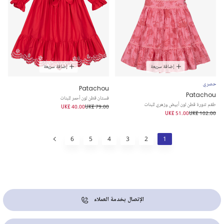
إضافة سريعة
إضافة سريعة
حصري
Patachou
Patachou
فستان قطن لون أحمر للبنات
طقم تنورة قطن لون أبيض وزهري للبنات
UK£ 40.00
UK£ 79.00
UK£ 51.00
UK£ 102.00
6
5
4
3
2
1
الإتصال بخدمة العملاء