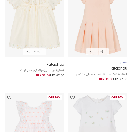
إضافة سريعة
إضافة سريعة
حصري
Patachou
Patachou
فستان قطن بتطريز فواكه لون أصفر للبنات
فستان بنات كريب بياقة بتصميم صدفي لون زهري
UK£ 31.00
UK£ 62.00
UK£ 39.00
UK£ 77.00
50% OFF
50% OFF