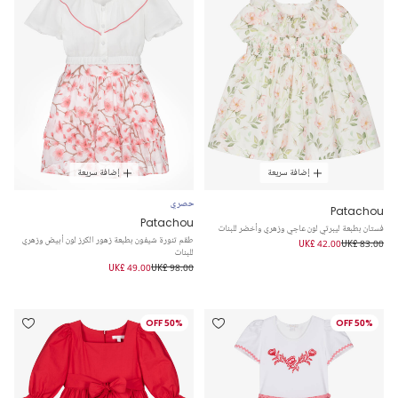
إضافة سريعة
إضافة سريعة
حصري
Patachou
Patachou
فستان بطبعة ليبرتي لون عاجي وزهري وأخضر للبنات
طقم تنورة شيفون بطبعة زهور الكرز لون أبيض وزهري
UK£ 42.00
UK£ 83.00
للبنات
UK£ 49.00
UK£ 98.00
50% OFF
50% OFF